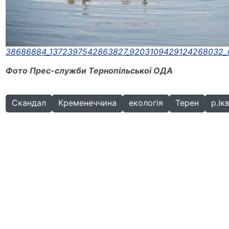
38686884_1372397542863827_9203109429124268032_
Фото Прес-служби Тернопільської ОДА
Скандал
Кременеччина
екологія
Терен
р.Ік