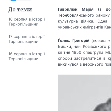
До теми
Гаврилюк
Марія
(з дом
Теребовлянського району –
18 серпня в історії
культурна діячка. Одна
Тернопільщини
українських емігрантів Ка
17 серпня в історії
Ґоляш Григорій
(псевда «
Тернопільщини
Бишки, нині Козівського ра
квітня 1950 спецгрупа М
16 серпня в історії
спроби застрелитися в кр
Тернопільщини
викинувся з верхнього пов