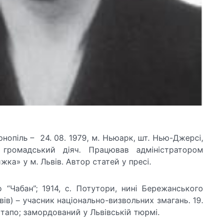
рнопіль – 24. 08. 1979, м. Ньюарк, шт. Нью-Джерсі,
ромадський діяч. Працював адміністратором
а» у м. Львів. Автор статей у пресі.
 “Чабан”; 1914, с. Потутори, нині Бережанського
Львів) – учасник національно-визвольних змагань. 19.
тапо; замордований у Львівській тюрмі.