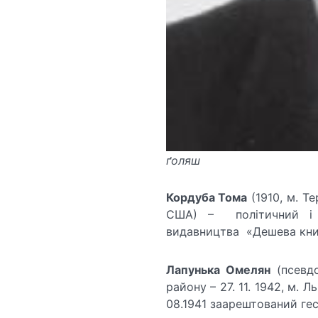
ґоляш
Кордуба Тома
(1910, м. Те
США) – політичний і г
видавництва «Дешева книжк
Лапунька Омелян
(псевдо
району – 27. 11. 1942, м. 
08.1941 заарештований гес