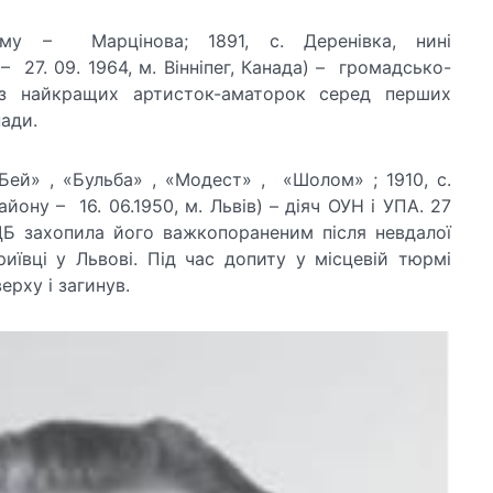
у – Марцінова; 1891, с. Деренівка, нині
 27. 09. 1964, м. Вінніпег, Канада) – громадсько-
 з найкращих артисток-аматорок серед перших
нади.
Бей» , «Бульба» , «Модест» , «Шолом» ; 1910, с.
йону – 16. 06.1950, м. Львів) – діяч ОУН і УПА. 27
ДБ захопила його важкопораненим після невдалої
иївці у Львові. Під час допиту у місцевій тюрмі
ерху і загинув.