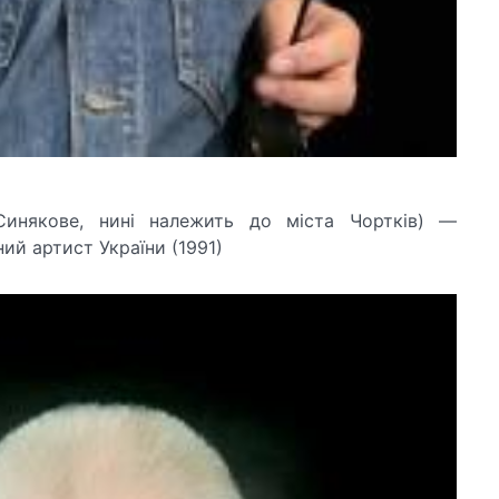
Синякове, нині належить до міста Чортків) —
ий артист України (1991)