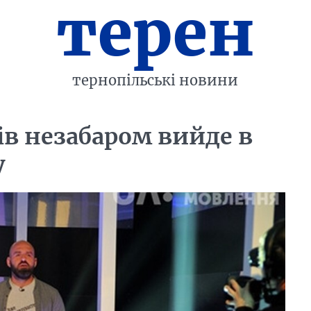
терен
тернопільські новини
ів незабаром вийде в
у