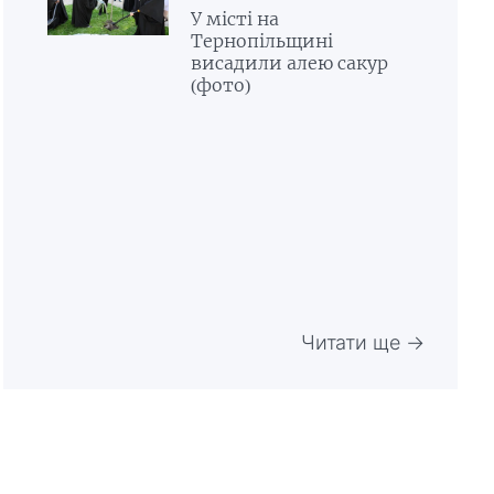
У місті на
Тернопільщині
висадили алею сакур
(фото)
Читати ще →