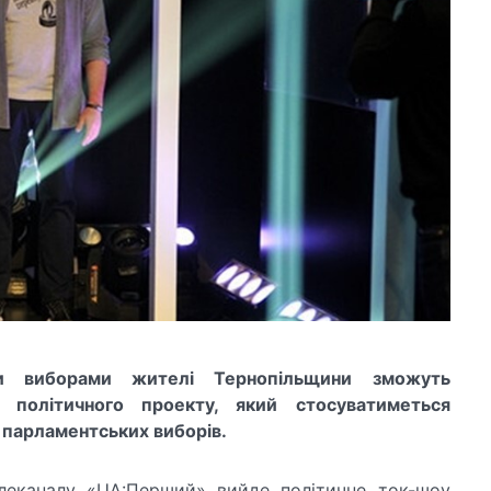
и виборами жителі Тернопільщини зможуть
 політичного проекту, який стосуватиметься
 парламентських виборів.
елеканалу «UA:Перший» вийде політичне ток-шоу