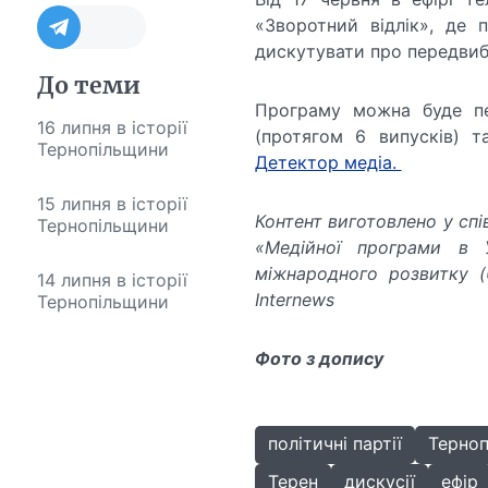
«Зворотний відлік», де 
дискутувати про передвибо
До теми
Програму можна буде пе
16 липня в історії
(протягом 6 випусків) т
Тернопільщини
Детектор медіа.
15 липня в історії
Контент виготовлено у спі
Тернопільщини
«Медійної програми в 
міжнародного розвитку (
14 липня в історії
Internews
Тернопільщини
Фото з допису
політичні партії
Терноп
Терен
дискусії
ефір