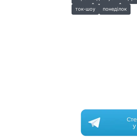
ток-шоу
понеділок