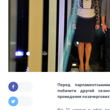
Перед парламентським
побачити другий сезон
проведення позачергових
Від 17 червня в ефірі т