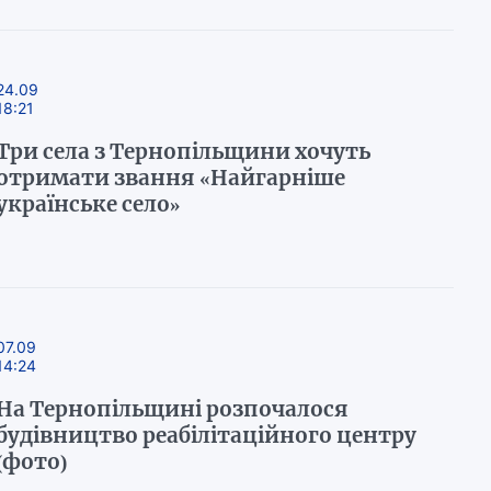
24.09
18:21
Три села з Тернопільщини хочуть
отримати звання «Найгарніше
українське село»
07.09
14:24
На Тернопільщині розпочалося
будівництво реабілітаційного центру
(фото)