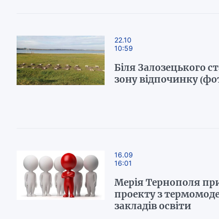
22.10
10:59
Біля Залозецького с
зону відпочинку (фо
16.09
16:01
Мерія Тернополя пр
проекту з термомодер
закладів освіти