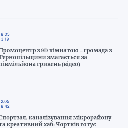
18.05
13:19
Промоцентр з 9D кімнатою – громада з
Тернопільщини змагається за
півмільйона гривень (відео)
12.05
18:42
Спортзал, каналізування мікрорайону
та креативний хаб: Чортків готує