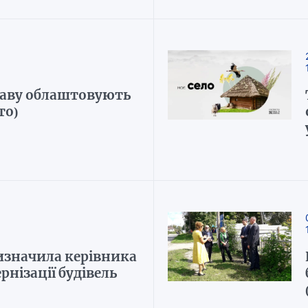
таву облаштовують
то)
изначила керівника
нізації будівель