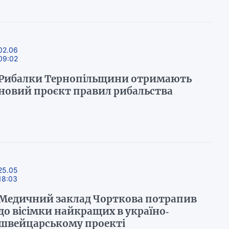
02.06
09:02
Рибалки Тернопільщини отримають
новий проєкт правил рибальства
25.05
18:03
Медичний заклад Чорткова потрапив
до вісімки найкращих в україно-
швейцарському проекті