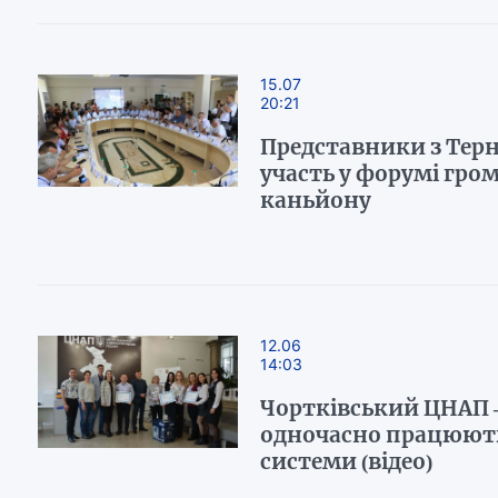
15.07
20:21
Представники з Тер
участь у форумі гро
каньйону
12.06
14:03
Чортківський ЦНАП –
одночасно працюють
системи (відео)