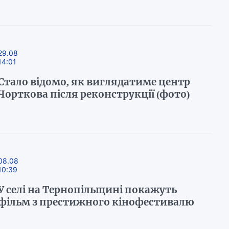
29.08
14:01
Стало відомо, як виглядатиме центр
Чорткова після реконструкції (фото)
08.08
10:39
У селі на Тернопільщині покажуть
фільм з престижного кінофестивалю