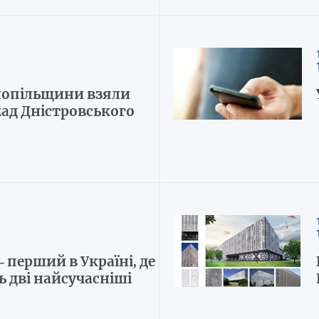
нопільщини взяли
мад Дністровського
 перший в Україні, де
 дві найсучасніші