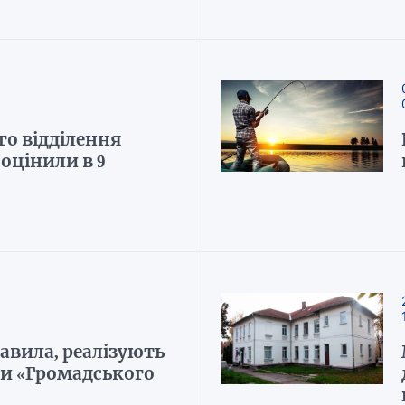
о відділення
 оцінили в 9
авила, реалізують
ти «Громадського