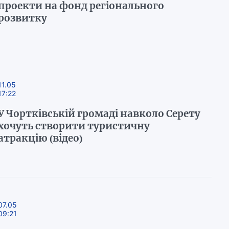
проекти на фонд регіонального
розвитку
11.05
17:22
У Чортківській громаді навколо Серету
хочуть створити туристичну
атракцію (відео)
07.05
09:21