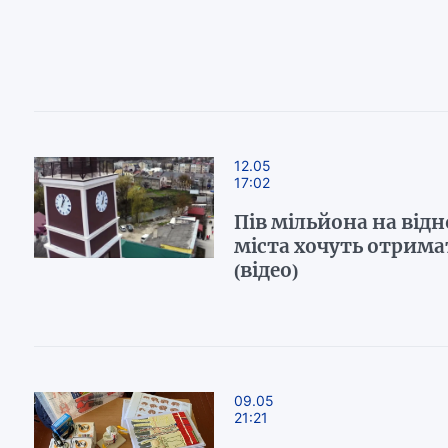
12.05
17:02
Пів мільйона на від
міста хочуть отрима
(відео)
09.05
21:21