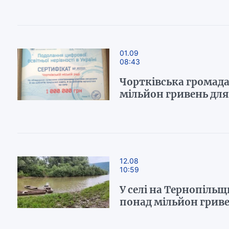
01.09
08:43
Чортківська громада 
мільйон гривень для
12.08
10:59
У селі на Тернопільщ
понад мільйон грив