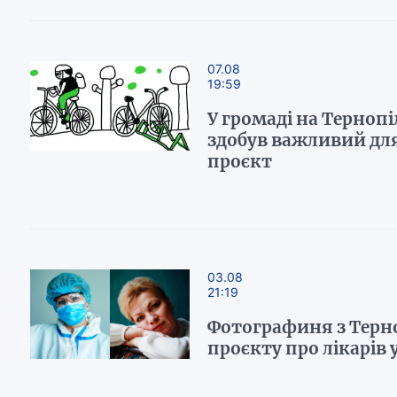
07.08
19:59
У громаді на Терноп
здобув важливий дл
проєкт
03.08
21:19
Фотографиня з Терн
проєкту про лікарів 