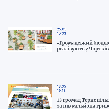
25.05
10:03
«Громадський бюдже
реалізують у Чортків
13.05
19:18
13 громад Тернопіл
за пів мільйона грив