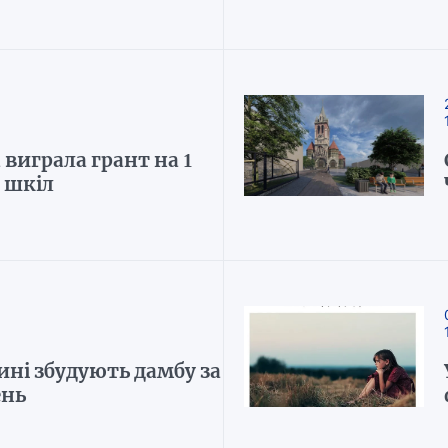
виграла грант на 1
 шкіл
ині збудують дамбу за
ень