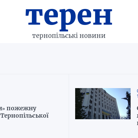
терен
тернопільські новини
и» пожежну
ї Тернопільської