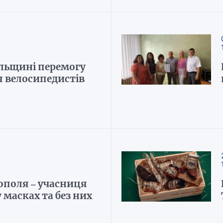
ільщині перемогу
я велосипедистів
ополя – учасниця
у масках та без них