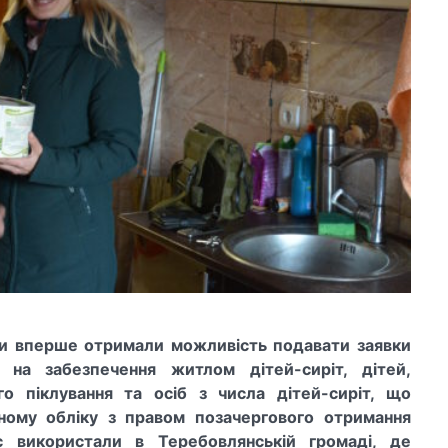
ди вперше отримали
можливість подавати заявки
 на забезпечення житлом дітей-сиріт
,
дітей,
го піклування та осіб з числа дітей-сиріт, що
ному обліку з правом позачергового отримання
 використали в Теребовлянській громаді, де