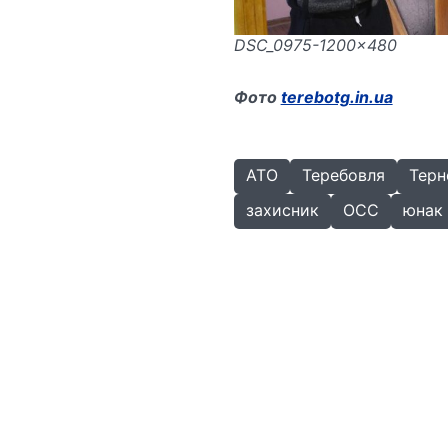
DSC_0975-1200x480
Фото
terebotg.in.ua
АТО
Теребовля
Терн
захисник
ОСС
юнак 