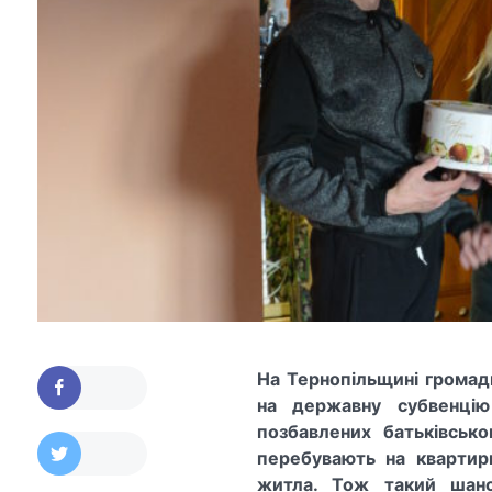
На Тернопільщині грома
на державну субвенцію
позбавлених батьківсько
перебувають на квартир
житла.
Тож такий шанс