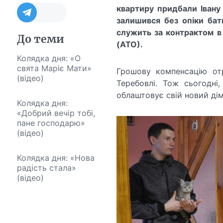
квартиру придбали
Іван
у
залишився без опіки бат
служить за контрактом 
До теми
(АТО).
Колядка дня: «О
свята Маріє Мати»
Грошову компенсацію от
(відео)
Теребовлі. Тож сьогодні
облаштовує свій новий ді
Колядка дня:
«Добрий вечір тобі,
пане господарю»
(відео)
Колядка дня: «Нова
радість стала»
(відео)