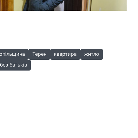
опільщина
Терен
квартира
житло
без батьків