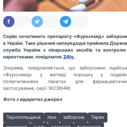
Серію сечогінного препарату «Фуросемід» заборон
в Україні. Таке рішення напередодні прийняла Держа
служба України з лікарських засобів та контролю
наркотиками, повідомляє
24tv.
Зокрема, повідомляється, що заборонено індійсь
«Фуросемід» у вигляді порошку у подвійн
поліетиленових пакетах для фармацевтичн
застосування, серії 18236HRII.
Фото
з відкритих джерел
Тернопільщина
ліки
заборона
Терен