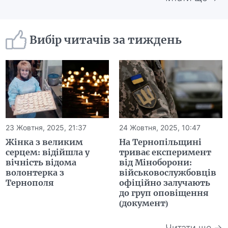
Вибір читачів за тиждень
23 Жовтня, 2025, 21:37
24 Жовтня, 2025, 10:47
Жінка з великим
На Тернопільщині
серцем: відійшла у
триває експеримент
вічність відома
від Міноборони:
волонтерка з
військовослужбовців
Тернополя
офіційно залучають
до груп оповіщення
(документ)
Читати ще →