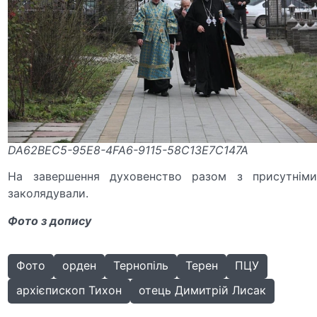
DA62BEC5-95E8-4FA6-9115-58C13E7C147A
На завершення духовенство разом з присутніми
заколядували.
Фото з допису
Фото
орден
Тернопіль
Терен
ПЦУ
архієпископ Тихон
отець Димитрій Лисак