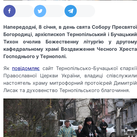
Напередодні,
8 січня, в день свята Собору Пресвято
Богородиці, архієпископ Тернопільський і Бучацький
Тихон
очолив Божественну літургію у другом
кафедральному храмі Воздвиження Чесного Хреста
Господнього
у
Тернопол
і
.
Як
повідомляє
сайт Тернопільсько-Бучацької єпархі
Православної Церкви України
,
владиці с
півслужил
настоятель храму митрофорний протоієрей Димитрій
Лисак та духовенство Тернопільського благочиння.