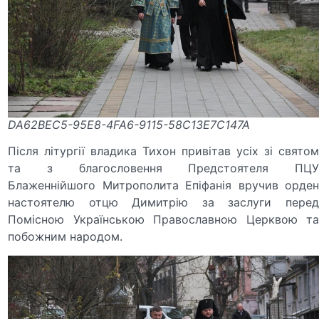
DA62BEC5-95E8-4FA6-9115-58C13E7C147A
Після
літургії владика Тихон привітав усіх зі свято
та з благословення Предстоятеля П
ЦУ
Блаженнійшого Митрополита Епіфанія вруч
ив орде
настоятелю отцю Димитрію за заслуги перед
Помісною Українською Православною Церквою та
побожним народом.