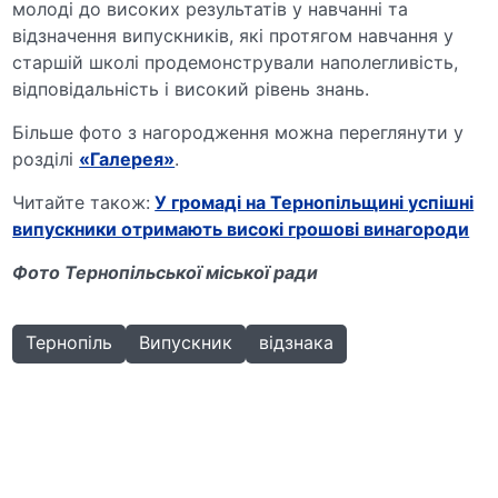
молоді до високих результатів у навчанні та
відзначення випускників, які протягом навчання у
старшій школі продемонстрували наполегливість,
відповідальність і високий рівень знань.
Більше фото з нагородження можна переглянути у
розділі
«Галерея»
.
Читайте також:
У громаді на Тернопільщині успішні
випускники отримають високі грошові винагороди
Фото Тернопільської міської ради
Тернопіль
Випускник
відзнака