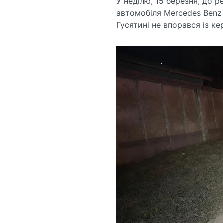
У неділю, 15 березня, до р
автомобіля Mercedes Benz 
Гусятині не впорався із к