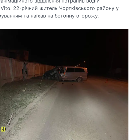
еанімаційного відділення потрапив водій
Vito. 22-річний житель Чортківського району у
еруванням та наїхав на бетонну огорожу.