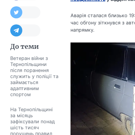
Аварія сталася близько 19
час обгону зіткнувся з ав
напрямку.
До теми
Ветеран війни з
Тернопільщини
після поранення
служить у поліції та
займається
адаптивним
спортом
На Тернопільщині
за місяць
зафіксували понад
шість тисяч
порушень правил