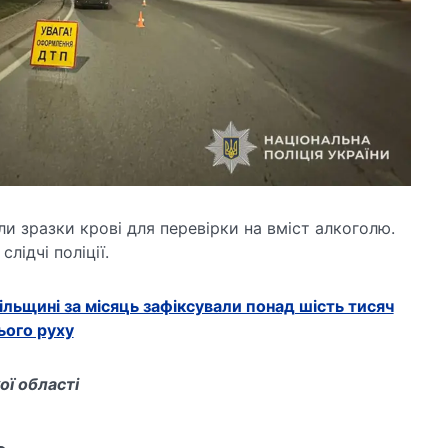
ли зразки крові для перевірки на вміст алкоголю.
лідчі поліції.
ільщині за місяць зафіксували понад шість тисяч
ого руху
ої області