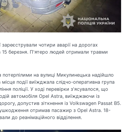
ї зареєстрували чотири аварії на дорогах
а 15 березня. П'ятеро людей отримали травми
з потерпілими на вулиці Микулинецька надійшло
На місце події виїжджала слідчо-оперативна група
ння поліції. У ході перевірки з'ясувалося, що
одій автомобіля Opel Astra, виїжджаючи із
орогу, допустив зіткнення із Volkswagen Passat B5.
і ушкодження отримав пасажир з Opel Astra. 18-
вали до реанімаційного відділення.