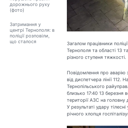
дорожнього руху
(фото)
Затримання у
центрі Тернополя: в
поліції розповіли,
що сталося
Загалом працівники поліці
Тернополя та області 13 т
різного ступеня тяжкості.
Повідомлення про аварію 
від диспетчера лінії 112. 
Тернопільського райуправлі
близько 17:40 13 березня в
території АЗС на головну д
У результаті удару тілесн
річного хлопця госпіталізу