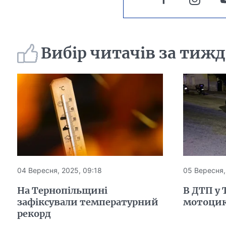
Вибір читачів за тиж
04 Вересня, 2025, 09:18
05 Вересня,
На Тернопільщині
В ДТП у 
зафіксували температурний
мотоцик
рекорд