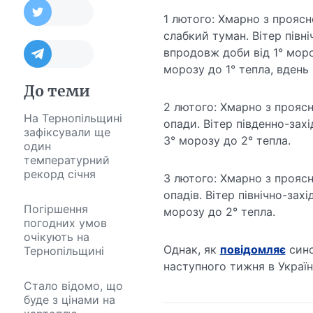
1 лютого: Хмарно з проясне
слабкий туман. Вітер півні
впродовж доби від 1° мороз
морозу до 1° тепла, вдень 
До теми
2 лютого: Хмарно з проясн
На Тернопільщині
опади. Вітер південно-зах
зафіксували ще
3° морозу до 2° тепла.
один
температурний
рекорд січня
3 лютого: Хмарно з проясн
опадів. Вітер північно-зах
Погіршення
морозу до 2° тепла.
погодних умов
очікують на
Однак, як
повідомляє
сино
Тернопільщині
наступного тижня в Україн
Стало відомо, що
буде з цінами на