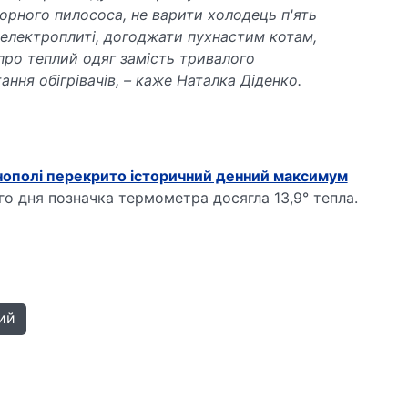
орного пилососа, не варити холодець п'ять
 електроплиті, догоджати пухнастим котам,
про теплий одяг замість тривалого
ння обігрівачів, – каже Наталка Діденко.
рнополі перекрито історичний денний максимум
го дня позначка термометра досягла 13,9° тепла.
ий