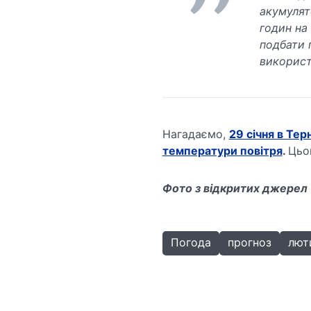
акумулят
годин на
подбати 
використа
Нагадаємо,
29 січня в Те
температури повітря
.
Цьо
Фото з відкритих джерел
Погода
прогноз
лют