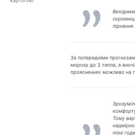
картоплю
Вихідним
скромніш
пірнання
За попередніми прогнозами
морозу до 3 тепла, а вноч
проясненнях можливо на п
Зрозуміл
комфорту
Тому вар
надмірно
пізні го