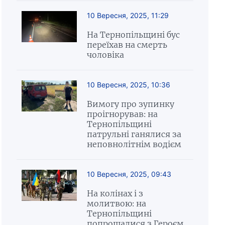
10 Вересня, 2025, 11:29
На Тернопільщині бус
переїхав на смерть
чоловіка
10 Вересня, 2025, 10:36
Вимогу про зупинку
проігнорував: на
Тернопільщині
патрульні ганялися за
неповнолітнім водієм
10 Вересня, 2025, 09:43
На колінах і з
молитвою: на
Тернопільщині
попрощалися з Героєм