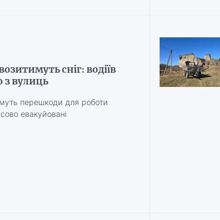
возитимуть сніг: водіїв
о з вулиць
имуть перешкоди для роботи
сово евакуйовані