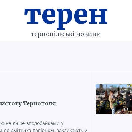
терен
тернопільські новини
чистоту Тернополя
цю не лише вподобайками у
 до смітника папірцем, закликають у