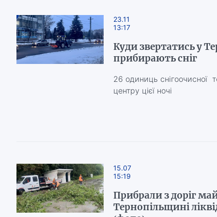
23.11
13:17
Куди звертатись у Т
прибирають сніг
26 одиниць снігоочисної т
центру цієї ночі
15.07
15:19
Прибрали з доріг май
Тернопільщині лікві