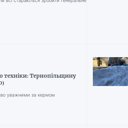
ли всі стараються зробити генеральне
ю техніки: Тернопільщину
о)
ливо уважними за кермом