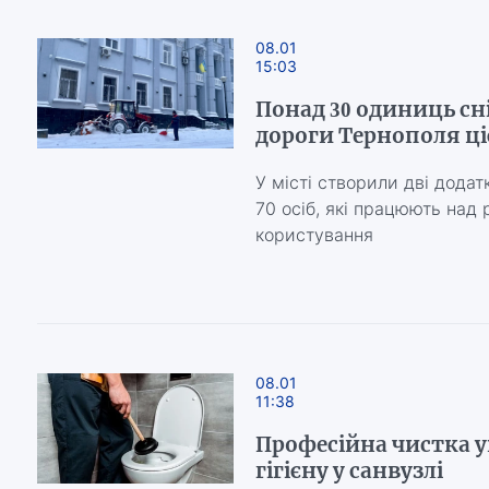
08.01
15:03
Понад 30 одиниць сн
дороги Тернополя ціє
У місті створили дві додат
70 осіб, які працюють над
користування
08.01
11:38
Професійна чистка у
гігієну у санвузлі