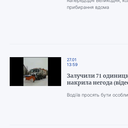
напередодні Великодня, ко
прибирання вдома
27.01
13:59
Залучили 71 одиниц
накрила негода (віде
Водіїв просять бути особ