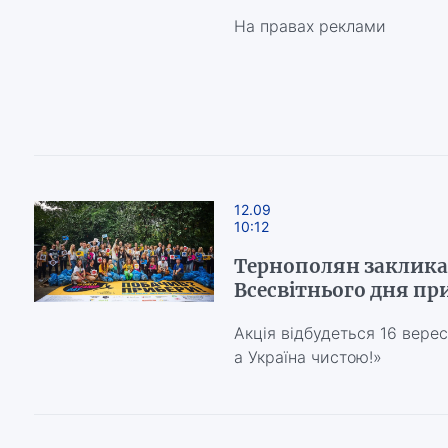
На правах реклами
12.09
10:12
Тернополян заклика
Всесвітнього дня п
Акція відбудеться 16 вере
а Україна чистою!»