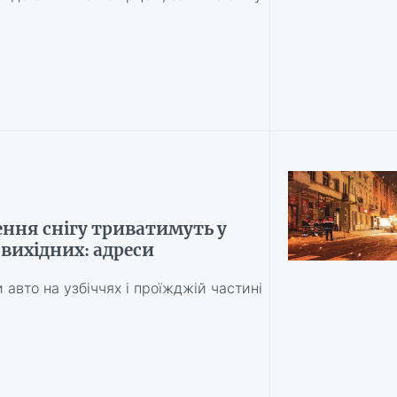
ення снігу триватимуть у
вихідних: адреси
 авто на узбіччях і проїжджій частині