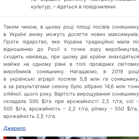
культур,
–
йдеться в повідомленні.
Таким чином, в цьому році площі посівів соняшнику
в Україні знову можуть досягти нових максимумів.
Проте лідерство, яке Україна традиційно мала по
відношенню до Росії з точки зору виробництва,
сходить нанівець, при цьому дві країни знаходяться
майже на одному рівні в топі провідних світових
виробників соняшнику. Нагадаємо, в 2019 році
в українські аграрії посіяли 5,8 млн га соняшнику,
а за результатами сезону було зібрано 14,6 млн тонн
олійної. цього року. Вартість вирощування соняшнику
складала 500 $/га при врожайності 2,5 т/га, сої
–
500 $/га, врожайність
–
2,2 т/га, ріпаку
–
550 $/га,
врожайність 2,5 т/га.
Джерело