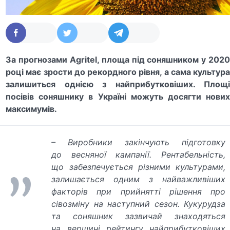
За прогнозами Agritel, площа під соняшником у 2020
році має зрости до рекордного рівня, а сама культура
залишиться однією з найприбутковіших. Площі
посівів соняшнику в Україні можуть досягти нових
максимумів.
–
Виробники закінчують підготовку
до весняної кампанії. Рентабельність,
що забезпечується різними культурами,
залишається одним з найважливіших
факторів при прийнятті рішення про
сівозміну на наступний сезон. Кукурудза
та соняшник зазвичай знаходяться
на вершині рейтингу найприбутковіших