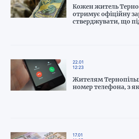
Кожен житель Терно
отримує офіційну за
стверджувати, що п
22.01
12:23
Жителям Тернопіль
номер телефона, з я
17.01