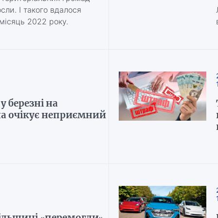
сли. І такого вдалося
місяць 2022 року.
у березні на
на очікує неприємний
ільщині «перемогли»