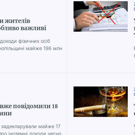
ди жителів
обливо важливі
доходи фізичних осіб
нопільщині майже 196 млн
 вже повідомили 18
щини
 задекларували майже 17
про іноземні доходи чесно