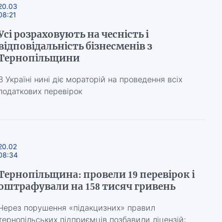
20.03
08:21
Усі розраховують на чесність і
відповідальність бізнесменів з
Тернопільщини
В Україні нині діє мораторій на проведення всіх
податкових перевірок
20.02
08:34
Тернопільщина: провели 19 перевірок і
оштрафували на 158 тисяч гривень
Через порушення «підакцизних» правил
тернопільських підприємців позбавили ліцензій: