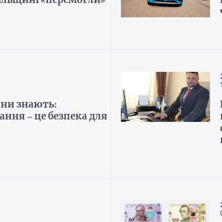
ни знають:
ання – це безпека для