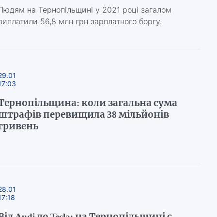
Людям на Тернопільщині у 2021 році загалом
виплатили 56,8 млн грн зарплатного боргу.
29.01
17:03
Тернопільщина: коли загальна сума
штрафів перевищила 38 мільйонів
гривень
28.01
17:18
Від Audi до Tesla: на Тернопільщині є