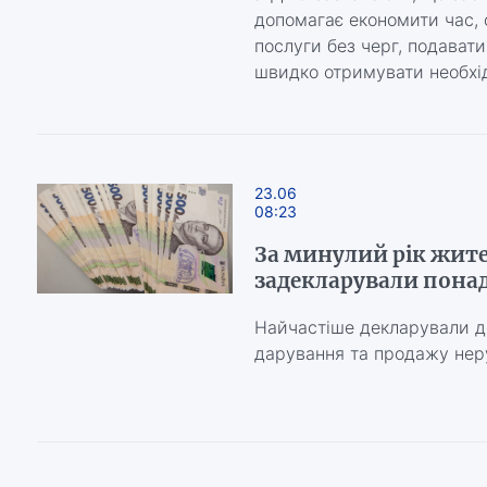
допомагає економити час, 
послуги без черг, подават
швидко отримувати необхі
23.06
08:23
За минулий рік жит
задекларували понад 
Найчастіше декларували д
дарування та продажу нер