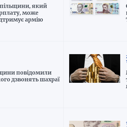
пільщини, який
рплату, може
ідтримує армію
щини повідомили
кого дзвонять шахраї