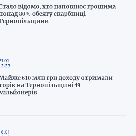
Стало відомо, хто наповнює грошима
понад 80% обсягу скарбниці
Тернопільщини
21.01
13:33
Майже 610 млн грн доходу отримали
торік на Тернопільщині 49
мільйонерів
16.01