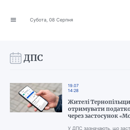
Субота, 08 Серпня
ДПС
19.07
14:28
Жителі Тернопільщ
отримувати податко
через застосунок «М
У ДПС зазначають, що зас