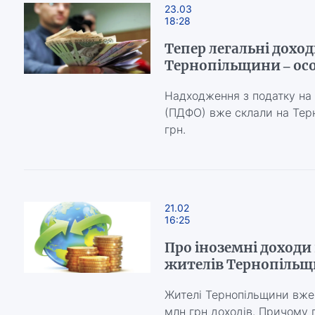
23.03
18:28
Тепер легальні дохо
Тернопільщини – ос
Надходження з податку на 
(ПДФО) вже склали на Тер
грн.
21.02
16:25
Про іноземні доходи
жителів Тернопіль
Жителі Тернопільщини вже
млн грн доходів. Причому 