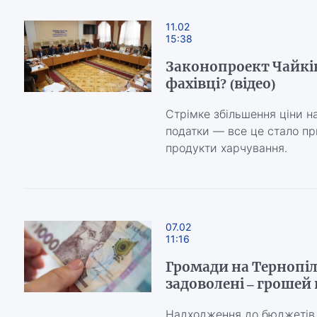
11.02
15:38
Законопроект Чайкі
фахівці? (відео)
Стрімке збільшення ціни на 
податки — все це стало пр
продукти харчування.
07.02
11:16
Громади на Тернопі
задоволені – грошей
Надходження до бюджетів 