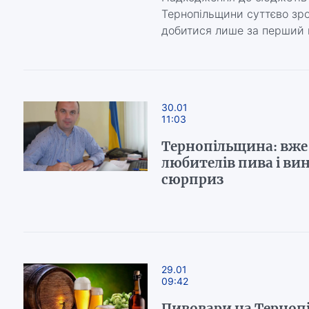
Тернопільщини суттєво зро
добитися лише за перший 
30.01
11:03
Тернопільщина: вже 
любителів пива і ви
сюрприз
29.01
09:42
Пивовари на Терноп