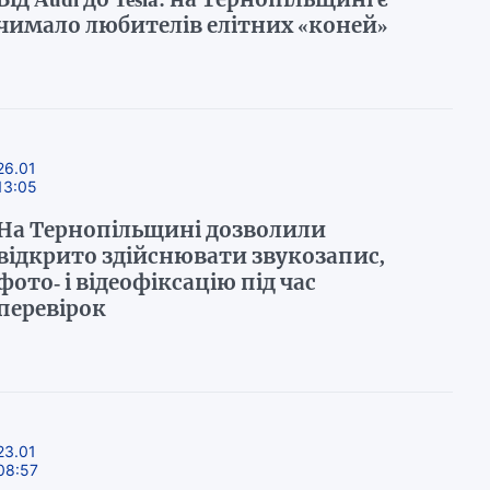
чимало любителів елітних «коней»
26.01
13:05
На Тернопільщині дозволили
відкрито здійснювати звукозапис,
фото- і відеофіксацію під час
перевірок
23.01
08:57