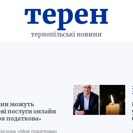
терен
тернопільські новини
ини можуть
ві послуги онлайн
оя податкова»
тосунок «Моя податкова»