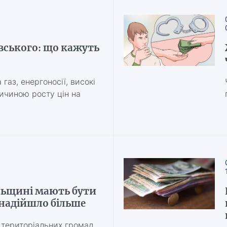
вського: що кажуть
газ, енергоносії, високі
ичиною росту цін на
льщині мають бути
 надійшло більше
територіальних громад