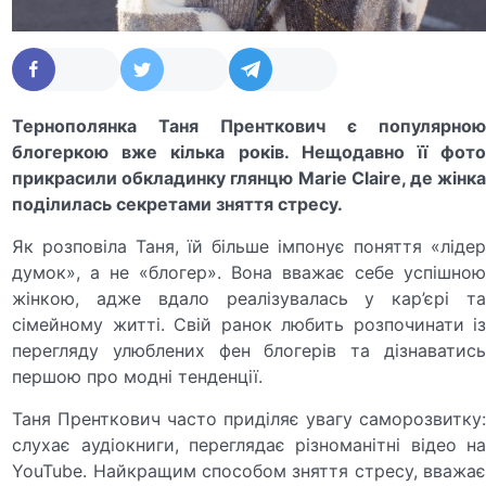
Тернополянка Таня Пренткович є популярною
блогеркою вже кілька років. Нещодавно її фото
прикрасили обкладинку
глянцю Marie Clairе,
де жінк
поділилась секретами зняття стресу.
Як розповіла Таня, їй більше імпонує поняття «лідер
думок», а не «блогер». Вона вважає себе успішною
жінкою, адже вдало реалізувалась у кар’єрі та
сімейному житті. Свій ранок любить розпочинати із
перегляду улюблених фен блогерів та дізнаватись
першою про модні тенденції.
Таня Пренткович часто приділяє увагу саморозвитку:
слухає аудіокниги, переглядає різноманітні відео на
YouTube. Найкращим способом зняття стресу, вважає