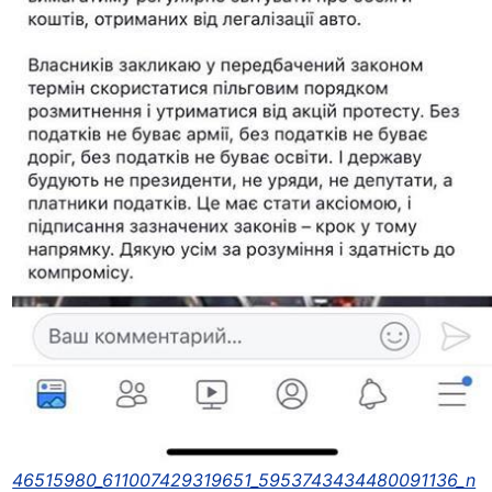
46515980_611007429319651_5953743434480091136_n