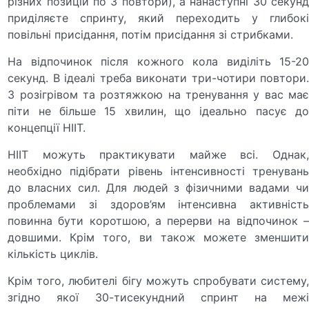
різних позицій по 3 повтори), а нанаступні 30 секунд
приділяєте спринту, який переходить у глибокі
повільні присідання, потім присідання зі стрибками.
На відпочинок після кожного кола виділіть 15-20
секунд. В ідеалі треба виконати три-чотири повтори.
З розігрівом та розтяжкою на тренування у вас має
піти не більше 15 хвилин, що ідеально пасує до
концепції НІІТ.
HIIT можуть практикувати майже всі. Однак,
необхідно підібрати рівень інтенсивності тренувань
до власних сил. Для людей з фізичними вадами чи
проблемами зі здоров’ям інтенсивна активність
повинна бути коротшою, а перерви на відпочинок –
довшими. Крім того, ви також можете зменшити
кількість циклів.
Крім того, любителі бігу можуть спробувати систему,
згідно якої 30-тисекундний спринт на межі