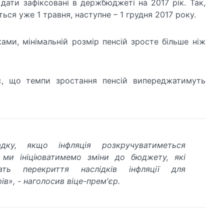
дати зафіксовані в держбюджеті на 2017 рік. Так,
ься уже 1 травня, наступне – 1 грудня 2017 року.
ами, мінімальній розмір пенсій зросте більше ніж
є, що темпи зростання пенсій випереджатимуть
дку, якщо інфляція розкручуватиметься
 ми ініціюватимемо зміни до бюджету, які
чать перекриття наслідків інфляції для
ів», - наголосив віце-прем'єр.