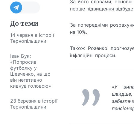
За його словами, основні 
перше підвищення відбудет
До теми
За попередніми розрахунк
на 10%.
14 червня в історії
Тернопільщини
Також Розенко прогнозу
інфляційні процеси.
Іван Бук:
«Попросив
футболку у
Шевченко, на що
він негативно
кивнув головою»
«У випа
швидше,
23 березня в історії
забезпе
Тернопільщини
пенсіонер