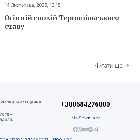
14 Листопада, 2025, 12:18
Осінній спокій Тернопільського
ставу
Читати ще →
а умови розміщення
+380684276800
систем
info@teren.in.ua
жерела.
труктура власності
|
про нас