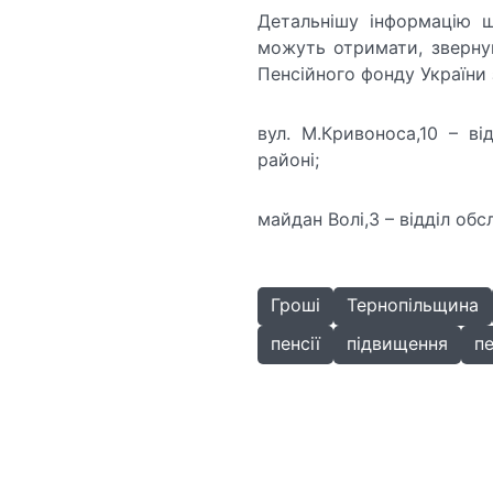
Детальнішу інформацію 
можуть отримати, звернув
Пенсійного фонду України
вул. М.Кривоноса,10 – ві
районі;
майдан Волі,3 – відділ обс
Гроші
Тернопільщина
пенсії
підвищення
п