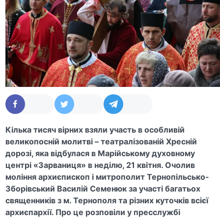
Кілька тисяч вірних взяли участь в особливій
великопосній молитві – театралізованій Хресній
дорозі, яка відбулася в Марійському духовному
центрі «Зарваниця» в неділю, 21 квітня. Очолив
моління архиєпископ і митрополит Тернопільсько-
Зборівський Василій Семенюк за участі багатьох
священників з м. Тернополя та різних куточків всієї
архиєпархії. Про це розповіли у пресслужбі