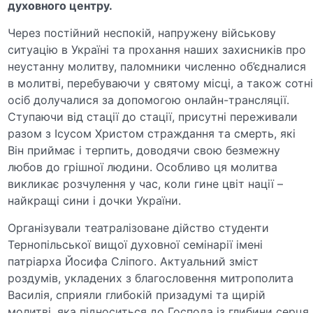
духовного центру.
Через постійний неспокій, напружену військову
ситуацію в Україні та прохання наших захисників про
неустанну молитву, паломники численно об’єдналися
в молитві, перебуваючи у святому місці, а також сотн
осіб долучалися за допомогою онлайн-трансляції.
Ступаючи від стації до стації, присутні переживали
разом з Ісусом Христом страждання та смерть, які
Він приймає і терпить, доводячи свою безмежну
любов до грішної людини. Особливо ця молитва
викликає розчулення у час, коли гине цвіт нації –
найкращі сини і дочки України.
Організували театралізоване дійство студенти
Тернопільської вищої духовної семінарії імені
патріарха Йосифа Сліпого. Актуальний зміст
роздумів, укладених з благословення митрополита
Василія, сприяли глибокій призадумі та щирій
молитві, яка підноситься до Господа із глибини серця