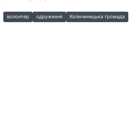
волонтер
одруження
Копичинецька громада