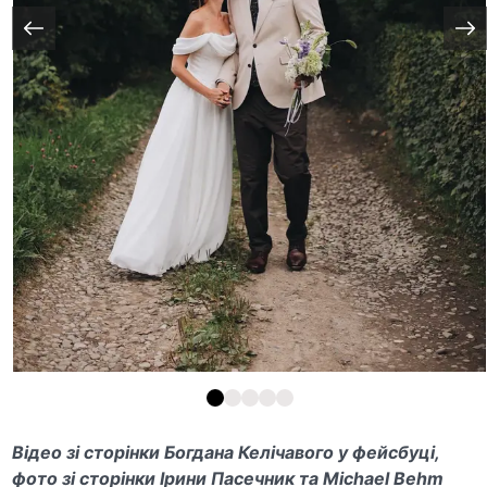
Відео зі сторінки Богдана Келічавого у фейсбуці,
фото зі сторінки Ірини Пасечник та Michael Behm