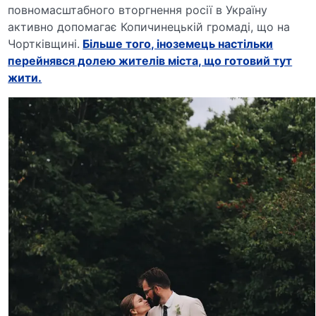
повномасштабного вторгнення росії в Україну
активно допомагає Копичинецькій громаді, що на
Чортківщині.
Більше того, іноземець настільки
перейнявся долею жителів міста, що готовий тут
жити.