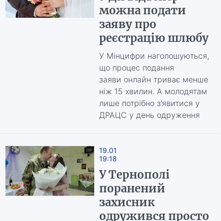
можна подати
заяву про
реєстрацію шлюбу
У Мінцифри наголошуються,
що процес подання
заяви онлайн триває менше
ніж 15 хвилин. А молодятам
лише потрібно з’явитися у
ДРАЦС у день одруження
19.01
19:18
У Тернополі
поранений
захисник
одружився просто