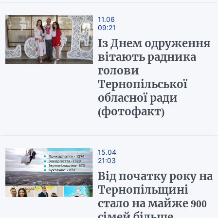
11.06
09:21
Із Днем одруження
вітають радника
голови
Тернопільської
обласної ради
(фотофакт)
15.04
21:03
Від початку року на
Тернопільщині
стало на майже 900
сімей більше