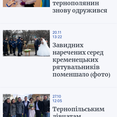
тернополянин
знову одружився
20.11
13:22
Завидних
наречених серед
кременецьких
рятувальників
поменшало (фото)
27.10
12:05
Тернопільським
дівчатам