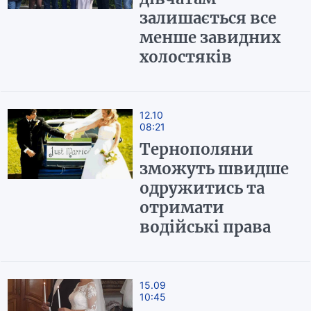
залишається все
менше завидних
холостяків
12.10
08:21
Тернополяни
зможуть швидше
одружитись та
отримати
водійські права
15.09
10:45