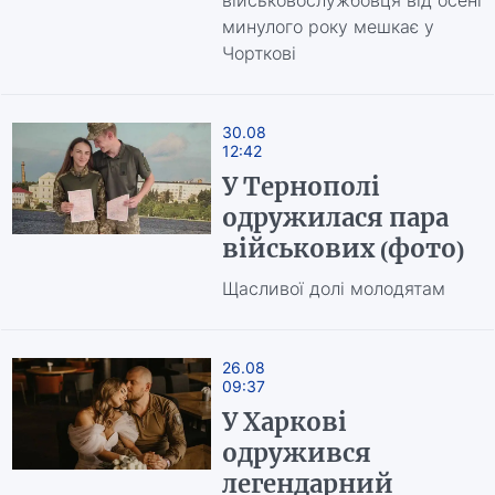
військовослужбовця від осені
минулого року мешкає у
Чорткові
30.08
12:42
У Тернополі
одружилася пара
військових (фото)
Щасливої долі молодятам
26.08
09:37
У Харкові
одружився
легендарний