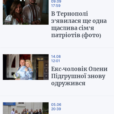
09.09
17:59
В Тернополі
з’явилася ще одна
щаслива сім’я
патріотів (фото)
14.08
12:01
Екс-чоловік Олени
Підгрушної знову
одружився
05.06
20:39