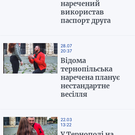
наречений
використав
паспорт друга
28.07
20:37
Відома
тернопільська
наречена планує
нестандартне
весілля
22.03
13:22
У Тернополі на