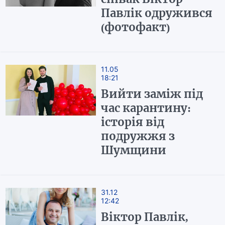
Павлік одружився
(фотофакт)
11.05
18:21
Вийти заміж під
час карантину:
історія від
подружжя з
Шумщини
31.12
12:42
Віктор Павлік,