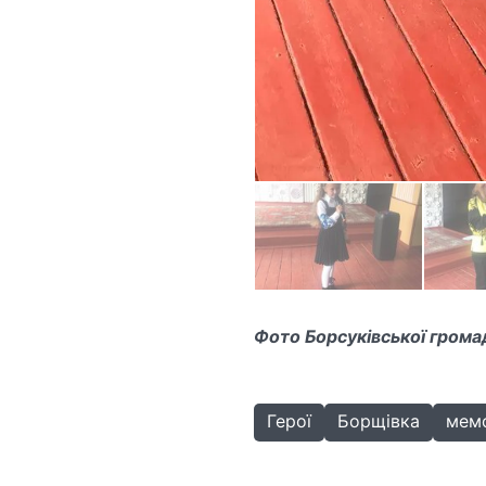
Фото Борсуківської грома
Герої
Борщівка
мемо