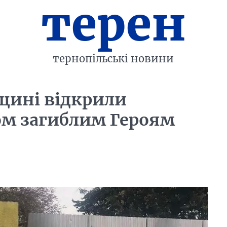
терен
тернопільські новини
ьщині відкрили
ом загиблим Героям