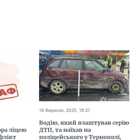
18 Вересня, 2025, 18:27
Водію, який влаштував серію
ра ліцею
ДТП, та наїхав на
флікт
поліцейського у Тернополі,