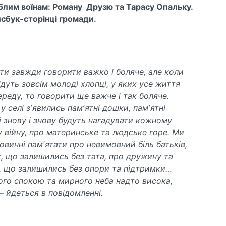
лим воїнам: Роману Друзю та Тарасу Опальку.
сбук-сторінці громади.
ти завжди говорити важко і боляче, але коли
ідуть зовсім молоді хлопці, у яких усе життя
ереду, то говорити ще важче і так боляче.
у селі зʼявились памʼятні дошки, памʼятні
кі знову і знову будуть нагадувати кожному
у війну, про материнське та людське горе. Ми
овинні памʼятати про невимовний біль батьків,
к, що залишились без тата, про дружину та
, що залишились без опори та підтримки…
ого спокою та мирного неба надто висока,
– йдеться в повідомленні.