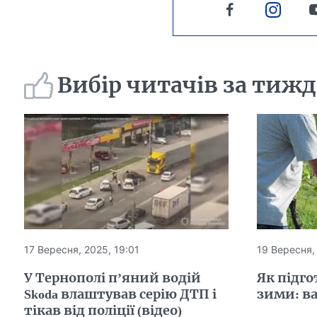
Вибір читачів за тиж
17 Вересня, 2025, 19:01
19 Вересня,
У Тернополі п’яний водій
Як підго
Skoda влаштував серію ДТП і
зими: в
тікав від поліції (відео)