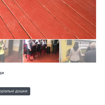
ди
ріальні дошки