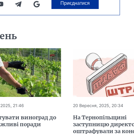
Приєднатися
день
 2025, 21:46
20 Вересня, 2025, 20:34
тувати виноград до
На Тернопільщині
ажливі поради
заступницю директо
оштрафували за кон