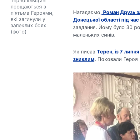
Тернопільщині
прощаються з
Нагадаємо,
Роман Друзь з
п'ятьма Героями,
які загинули у
Донецької області під час
запеклих боях
завдання. Йому було 30 ро
(фото)
маленьких синів.
Як писав
Терен, із 7 липн
зниклим
.
Поховали Героя 