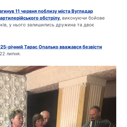
агинув 11 червня поблизу міста Вугледар
 артилерійського обстрілу,
виконуючи бойове
ків, у нього залишились дружина та двоє
я 25-річний Тарас Опалько вважався безвісти
22 липня.