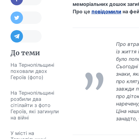
меморіальних дошок загиб
Про це
повідомили
на фей
Про втра
із життя 
До теми
було поп
На Тернопільщині
Сьогодні 
поховали двох
знаки, я
Героїв (фото)
про клят
завжди п
На Тернопільщині
про діто
розбили два
наречену
сітілайти з фото
Ціна наш
Героїв, які загинули
на війні
занадто, 
У місті на