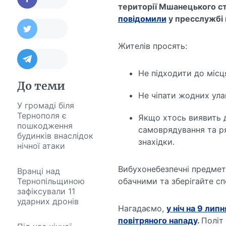
території Мшанецького ст
повідомили
у пресслужбі 
Жителів просять:
Не підходити до місця
До теми
Не чіпати жодних ула
У громаді біля
Тернополя є
Якщо хтось виявить д
пошкодження
самоврядування та рят
будинків внаслідок
знахідки.
нічної атаки
Вибухонебезпечні предмет
Вранці над
Тернопільщиною
обачними та зберігайте спо
зафіксували 11
ударних дронів
Нагадаємо,
у ніч на 9 лип
повітряного нападу
.
Політ 