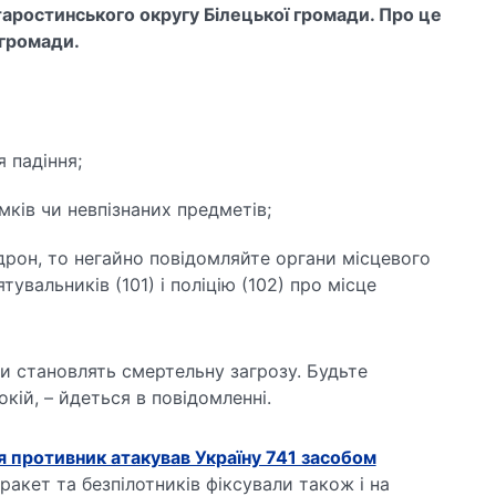
аростинського округу Білецької громади. Про це
громади.
 падіння;
мків чи невпізнаних предметів;
рон, то негайно повідомляйте органи місцевого
увальників (101) і поліцію (102) про місце
и становлять смертельну загрозу. Будьте
кій, – йдеться в повідомленні.
ня противник атакував Україну 741 засобом
ракет та безпілотників фіксували також і на