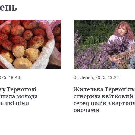
день
025, 19:43
05 Липня, 2025, 19:22
 у Тернополі
Жителька Тернопіл
шала молода
створила квітковий
: які ціни
серед полів з картоп
овочами