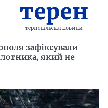
терен
тернопільські новини
нополя зафіксували
ілотника, який не
й