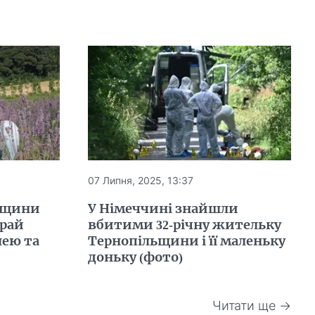
07 Липня, 2025, 13:37
ьщини
У Німеччині знайшли
 рай
вбитими 32-річну жительку
лею та
Тернопільщини і її маленьку
доньку (фото)
Читати ще →