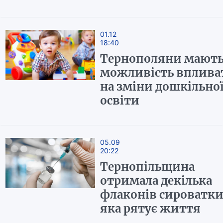
01.12
18:40
Тернополяни мают
можливість вплива
на зміни дошкільно
освіти
05.09
20:22
Тернопільщина
отримала декілька
флаконів сироватки
яка рятує життя