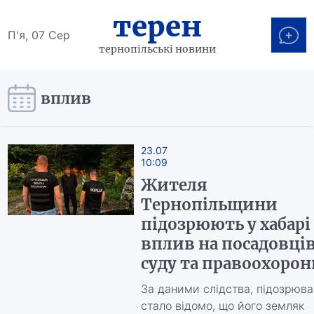
терен
П'я, 07 Сер
тернопільські новини
вплив
23.07
10:09
Жителя
Тернопільщини
підозрюють у хабарі 
вплив на посадовці
суду та правоохорон
За даними слідства, підозрюв
стало відомо, що його земляк