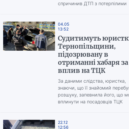
спричинив ДТП з потерпілими
04.05
13:52
Судитимуть юристк
Тернопільщини,
підозрювану в
отриманні хабаря за
вплив на ТЦК
За даними слідства, юристка,
знаючи, що її знайомий перебу
розшуку, запевнила його, що 
вплинути на посадовців ТЦК
22.12
12:56