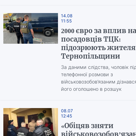
14.08
11:55
2000 євро за вплив н
посадовців ТЦК:
підозрюють жителя
Тернопільщини
За даними слідства, чоловік пі
телефонної розмови з
військовозобов’язаним дізнавс
його оголошено в розшук
08.07
12:45
«Обіцяв зняти
військовозобов’яза