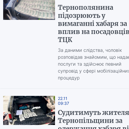
Тернополянина
підозрюють у
вимаганні хабаря за
вплив на посадовці
ТЦК
За даними слідства, чоловік
розповідав знайомим, що нада
послуги та здійснює певний
супровід у сфері мобілізаційни
процедур
22.11
09:37
Судитимуть жител
Тернопільщини за
одержання хабаря в