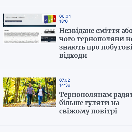
06.04
18:01
Незвідане сміття аб
чого тернополяни н
знають про побутов
відходи
07.02
14:39
Тернополянам радя
більше гуляти на
свіжому повітрі