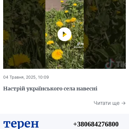
04 Травня, 2025, 10:09
Настрій українського села навесні
Читати ще →
терен
+380684276800