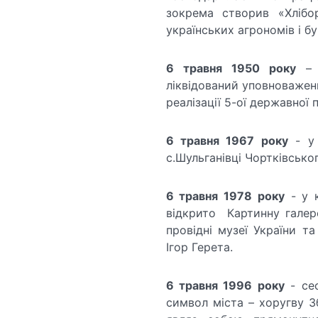
зокрема створив «Хлібо
українських агрономів і б
6 травня 1950 року
– в
ліквідований уповноважени
реалізації 5-ої державної
6 травня 1967 року
- у 
с.Шульганівці Чортківсько
6 травня 1978 року
- у к
відкрито Картинну галере
провідні музеї України т
Ігор Герета.
6 травня 1996 року
- сес
символ міста – хоругву З