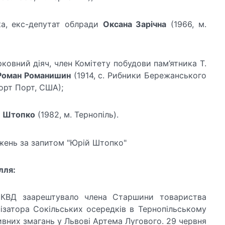
ка, екс-депутат облради
Оксана Зарічна
(1966, м.
рковний діяч, член Комітету побудови пам’ятника Т.
Роман Романишин
(1914, с. Рибники Бережанського
Норт Порт, США);
 Штопко
(1982, м. Тернопіль).
лля:
ВД заарештувало члена Старшини товариства
нізатора Сокільських осередків в Тернопільському
тивних змагань у Львові Артема Лугового. 29 червня