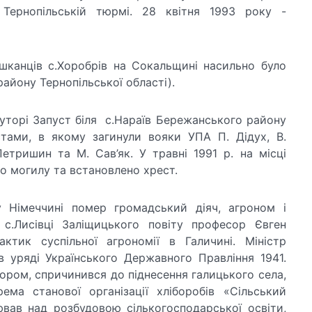
 Тернопільській тюрмі. 28 квітня 1993 року -
канців с.Хоробрів на Сокальщині насильно було
району Тернопільської області).
уторі Запуст біля с.Нараїв Бережанського району
стами, в якому загинули вояки УПА П. Дідух, В.
Петришин та М. Сав’як. У травні 1991 р. на місці
о могилу та встановлено хрест.
 Німеччині помер громадський діяч, агроном і
 с.Лисівці Заліщицького повіту професор Євген
актик суспільної агрономії в Галичині. Міністр
в уряді Українського Державного Правління 1941.
ором, спричинився до піднесення галицького села,
ема станової організації хліборобів «Сільський
вав над розбудовою сількогосподарської освіти,