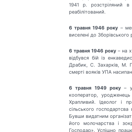
1941 р. розстріляний в
реабілітований.
6 травня 1946 року
– меш
виселені до Зборівського 
6 травня 1946 року
– на х
відбувся бій із енкаведи
Драбик, С. Захарків, М. 
смерті вояків УПА насипан
6 травня 1949 року
– у
кооператор, уродженець
Храпливий. Ідеолог і пр
сільського господартсва 
Бувши видатним організат
його молочарства і зокр
Господар». Успішно працю