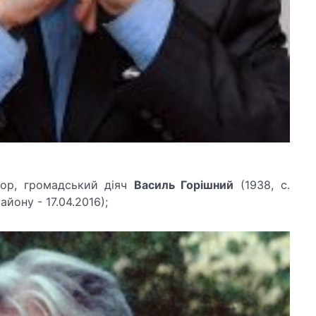
атор, громадський діяч
Василь Горішний
(1938, с.
йону - 17.04.2016);