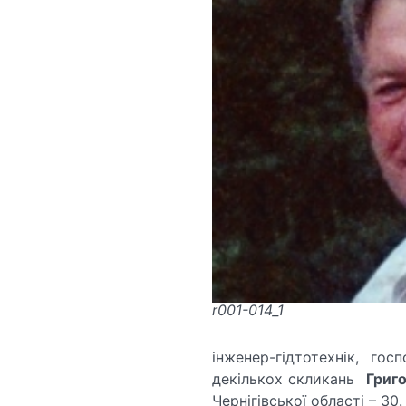
r001-014_1
інженер-гідтотехнік, гос
декількох скликань
Григ
Чернігівської області – 30.