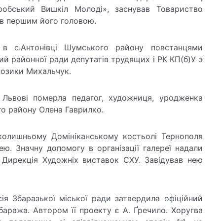
робський Вишкіл Молоді», заснував Товариство
ув першим його головою.
 с.Антонівці Шумського району повстанцями
й районної ради депутатів трудящих і РК КП(б)У з
 позики Михальчук.
Львові померла педагог, художниця, уродженка
го району Олена Гаврилко.
олишньому Домініканському костьолі Тернополя
ю. Значну допомогу в організації галереї надали
а Дирекція Художніх виставок СХУ. Завідував нею
ія Збаразької міської ради затвердила офіційний
баража. Автором її проекту є А. Ґречило. Хоругва