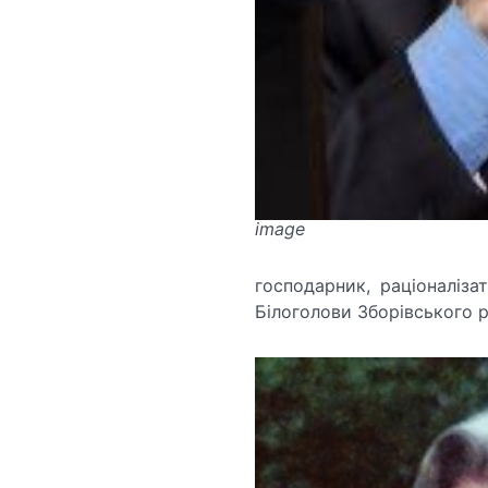
image
господарник, раціоналіз
Білоголови Зборівського ра