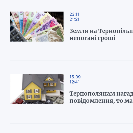
23.11
21:21
Земля на Тернопіль
непогані гроші
15.09
12:41
Тернополянам нагад
повідомлення, то має