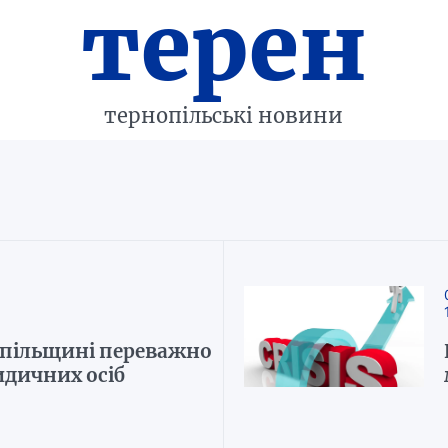
терен
тернопільські новини
рнопільщині переважно
идичних осіб