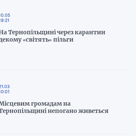
10.05
19:21
На Тернопільщині через карантин
декому «світять» пільги
21.03
10:01
Місцевим громадам на
Тернопільщині непогано живеться