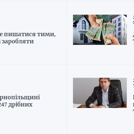
е пишатися тими,
і заробляти
ернопільщині
247 дрібних