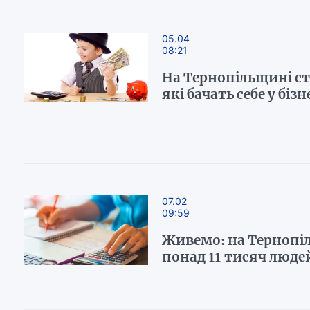
05.04
08:21
На Тернопільщині ст
які бачать себе у бізн
07.02
09:59
Живемо: на Тернопі
понад 11 тисяч люде