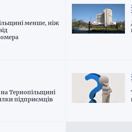
ільщині менше, ніж
від
номера
 на Тернопільщині
илки підприємців