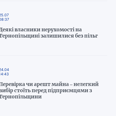
25.07
08:37
Деякі власники нерухомості на
Тернопільщині залишилися без пільг
24.04
14:43
Перевірка чи арешт майна – нелегкий
вибір стоїть перед підприємцями з
Тернопільщини