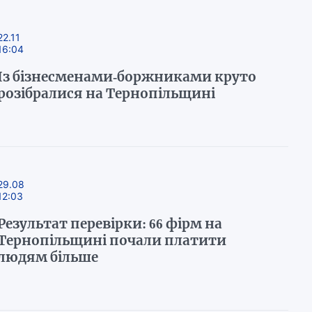
22.11
16:04
Із бізнесменами-боржниками круто
розібралися на Тернопільщині
29.08
12:03
Результат перевірки: 66 фірм на
Тернопільщині почали платити
людям більше