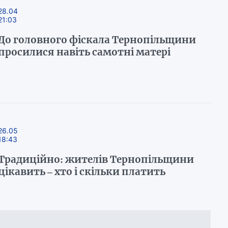
28.04
21:03
До головного фіскала Тернопільщини
просилися навіть самотні матері
26.05
18:43
Традиційно: жителів Тернопільщини
цікавить – хто і скільки платить