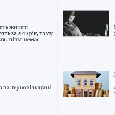
сть жителі
ть за 2019 рік, тому
х» пільг немає
в на Тернопільщині