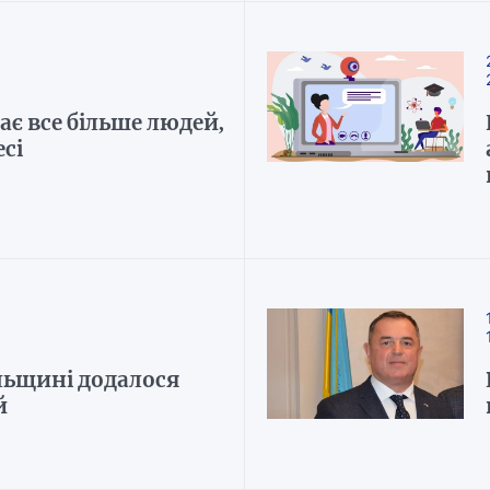
ає все більше людей,
есі
льщині додалося
й