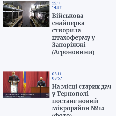
22.11
14:57
Військова
снайперка
створила
птахоферму у
Запоріжжі
(Агроновини)
03.11
08:57
На місці старих дач
у Тернополі
постане новий
мікрорайон №14
(фото)