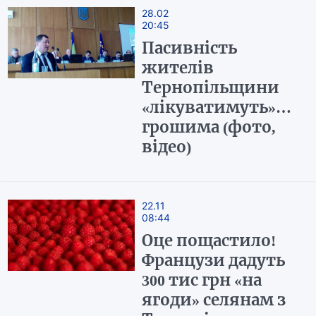
28.02
20:45
Пасивність
жителів
Тернопільщини
«лікуватимуть»…
грошима (фото,
відео)
22.11
08:44
Оце пощастило!
Французи дадуть
300 тис грн «на
ягоди» селянам з