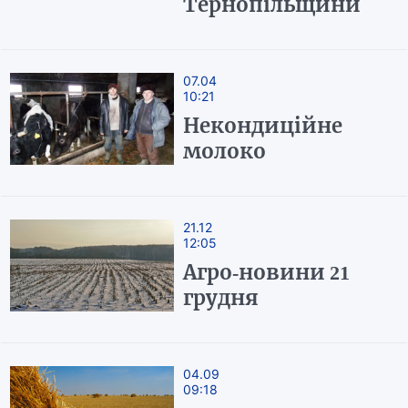
Тернопільщини
07.04
10:21
Некондиційне
молоко
21.12
12:05
Агро-новини 21
грудня
04.09
09:18