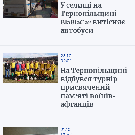
У селищі на
Тернопільщині
BlaBlaCar витісняє
автобуси
23.10
02:01
На Тернопільщині
відбувся турнір
присвячений
пам’яті воїнів-
афганців
21.10
10:57