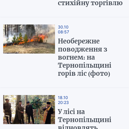
стихійну торгівлю
30.10
08:57
Необережне
поводження з
вогнем: на
Тернопільщині
горів ліс (фото)
18.10
20:23
У лісі на
Тернопільщині
відновлять