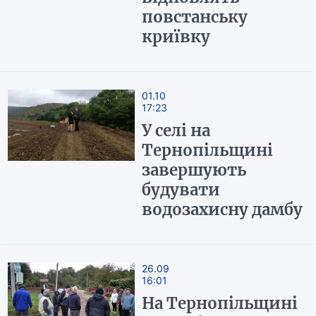
повстанську
криївку
01.10
17:23
У селі на
Тернопільщині
завершують
будувати
водозахисну дамбу
26.09
16:01
На Тернопільщині