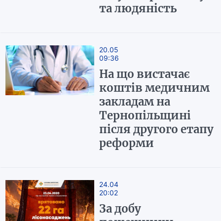
та людяність
20.05
09:36
На що вистачає
коштів медичним
закладам на
Тернопільщині
після другого етапу
реформи
24.04
20:02
За добу