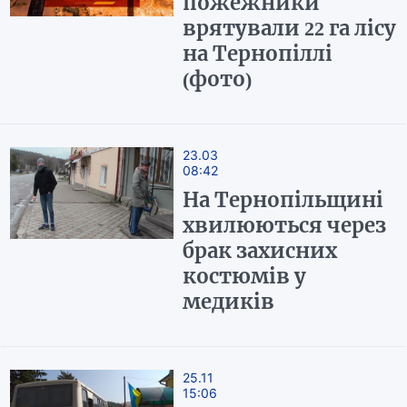
пожежники
врятували 22 га лісу
на Тернопіллі
(фото)
23.03
08:42
На Тернопільщині
хвилюються через
брак захисних
костюмів у
медиків
25.11
15:06