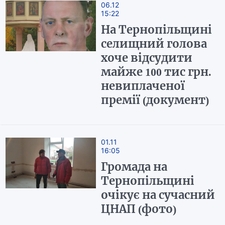
06.12
15:22
На Тернопільщині
селищний голова
хоче відсудити
майже 100 тис грн.
невиплаченої
премії (документ)
01.11
16:05
Громада на
Тернопільщині
очікує на сучасний
ЦНАП (фото)