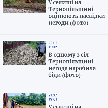
У селищі на
Тернопільщині
оцінюють наслідки
негоди (фото)
22.07
11:02
В одному з сіл
Тернопільщині
негода наробила
біди (фото)
21.07
19:01
У селищі на