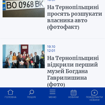
На Тернопільщині
просять розшукати
власника авто
(фотофакт)
19.10
12:01
На Тернопільщині
відкрили перший
музей Богдана
Гаврилишина
(фото)
ГОЛОВНА
ПОШУК
МЕНЮ
НОВИНИ
ПОВІДОМИТИ
НОВИНУ
09.10