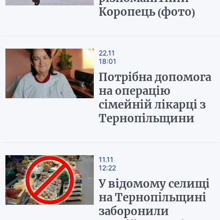
Коропець (фото)
22.11
18:01
Потрібна допомога
на операцію
сімейній лікарці з
Тернопільщини
11.11
12:22
У відомому селищі
на Тернопільщині
заборонили