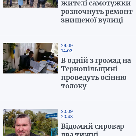
жителі самотужки
розпочнуть ремонт
знищеної вулиці
26.09
14:03
В одній з громад на
Тернопільщині
проведуть осінню
толоку
20.09
20:43
Відомий сировар
два тижні