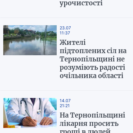
урочистості
23.07
11:37
Жителі
підтоплених сіл на
Тернопільщині не
розуміють радості
очільника області
14.07
21:21
На Тернопільщині
лікарня просить
гроші в людей