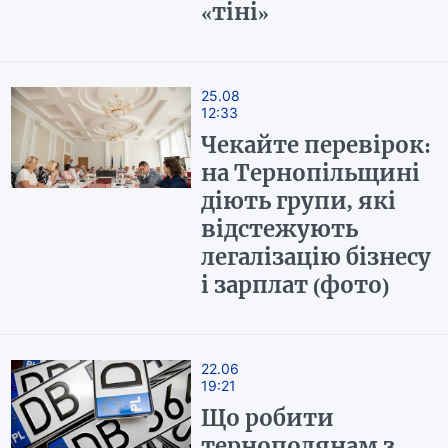
«тіні»
25.08
12:33
Чекайте перевірок:
на Тернопільщині
діють групи, які
відстежують
легалізацію бізнесу
і зарплат (фото)
22.06
19:21
Що робити
тернополянам з