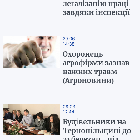
легалізацію праці
завдяки інспекції
29.06
14:38
Охоронець
агрофірми зазнав
важких травм
(Агроновини)
08.03
12:44
Будівельники на
Тернопільщині до
20 березня – під