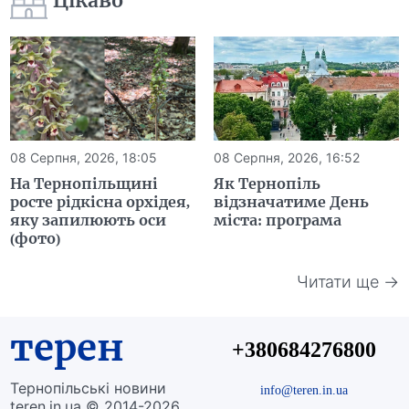
Цікаво
08 Серпня, 2026, 18:05
08 Серпня, 2026, 16:52
На Тернопільщині
Як Тернопіль
росте рідкісна орхідея,
відзначатиме День
яку запилюють оси
міста: програма
(фото)
Читати ще →
терен
+380684276800
Тернопільські новини
info@teren.in.ua
teren.in.ua © 2014-2026