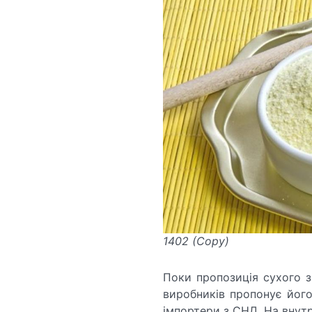
1402 (Copy)
Поки пропозиція сухого з
виробників пропонує його
імпортери з СНД. На внутр