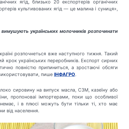
нічних ягід, близько 20 експортерів органічних
ортерів культивованих ягід — це малина і суниця»,
у вимушують українських молочників розпочинати
країні розпочнеться вже наступного тижня. Такий
ий крок українських переробників. Експорт сирних
тично повністю припиниться, а зростаючі обсяги
використовувати, пише
ІНФАГРО
.
олоко сировину на випуск масла, СЗМ, казеїну або
іни, пропоноваі імпортерами, поки що особливої
немає, і в плюсі можуть бути тільки ті, хто має
и від населення.