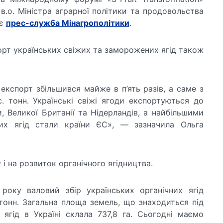
в.о. Міністра аграрної політики та продовольства
яє
прес-служба Мінагрополітики
.
орт українських свіжих та заморожених ягід також
експорт збільшився майже в п’ять разів, а саме з
с. тонн. Українські свіжі ягоди експортуються до
, Великої Британії та Нідерландів, а найбільшими
х ягід стали країни ЄС», — зазначила Ольга
 і на розвиток органічного ягідництва.
оку валовий збір українських органічних ягід
тонн. Загальна площа земель, що знаходиться під
ягід в Україні склала 737,8 га. Сьогодні маємо