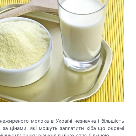
нежиреного молока в Україні незначна і більшість
 за цінами, які можуть заплатити хіба що окремі
ішньому ринку різниця в цінах стає більшою.