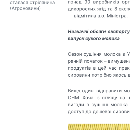
понад 90 виробників орга
сталася стрілянина
(Агроновини)
дикорослих ягід та 8 експ
— відмітила в.о. Міністра.
Незначні обсяги експорт
випуск сухого молока
Сезон сушіння молока в У
ранній початок – вимушен
продуктів в цей час прак
сировини потрібно якось 
Вихід один: відправити м
СНМ. Хоча, з огляду на ц
вигоди в сушінні молока 
доступ до дешевої сировин