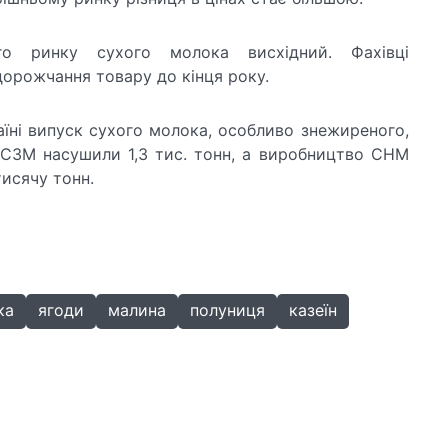
го ринку сухого молока висхідний. Фахівці
дорожчання товару до кінця року.
аїні випуск сухого молока, особливо знежиреного,
 СЗМ насушили 1,3 тис. тонн, а виробництво СНМ
исячу тонн.
ка
ягоди
малина
полуниця
казеїн