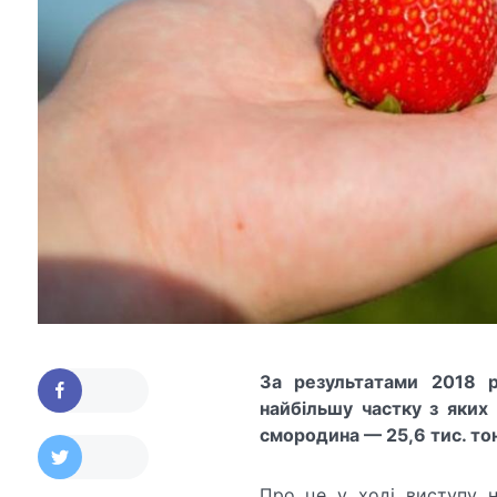
За результатами 2018 р
найбільшу частку з яких
смородина — 25,6 тис. тон
Про це у ході виступу н