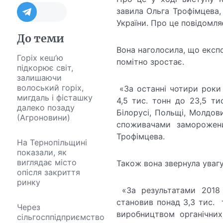
завила Ольга Трофімцева, 
України. Про це повідомл
До теми
Вона наголосила, що експ
Горіх кеш’ю
помітно зростає.
підкорює світ,
залишаючи
волоський горіх,
«За останні чотири роки 
мигдаль і фісташку
4,5 тис. тонн до 23,5 ти
далеко позаду
Білорусі, Польщі, Молдови
(Агроновини)
споживачами заморожени
Трофімцева.
На Тернопільщині
показали, як
виглядає місто
Також вона звернула увагу
опісля закриття
ринку
«За результатами 2018 р
становив понад 3,3 тис. 
Через
виробництвом органічних 
сільгосппідприємство