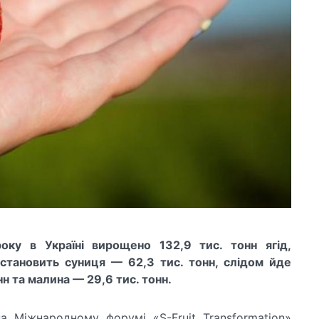
оку в Україні вирощено 132,9 тис. тонн ягід,
 становить суниця — 62,3 тис. тонн, слідом йде
н та малина — 29,6 тис. тонн.
а Міжнародному форумі «S-Fruit Transformation»