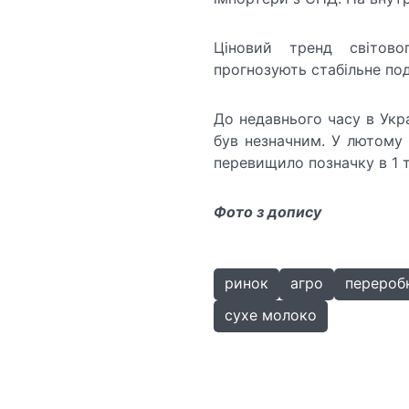
Ціновий тренд світово
прогнозують стабільне по
До недавнього часу в Укр
був незначним. У лютому
перевищило позначку в 1 т
Фото з допису
ринок
агро
перероб
сухе молоко