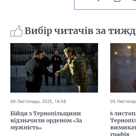
Вибір читачів за тиж
06 Листопада, 2025, 14:58
05 Листопад
Бійця з Тернопільщини
6 листоп
відзначили орденом «За
Тернопі
мужність»
вимикат
графік