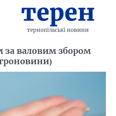
терен
тернопільські новини
м за валовим збором
Агроновини)