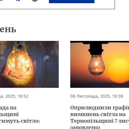
день
а, 2025, 19:52
06 Листопада, 2025, 19:36
ада на
Оприлюднили графі
льщині
вимкнень світла на
имуть світло:
Тернопільщині 7 ли
(оновлено)