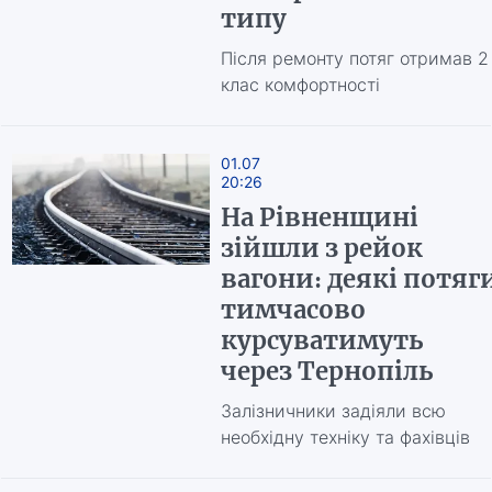
типу
Після ремонту потяг отримав 2
клас комфортності
01.07
20:26
На Рівненщині
зійшли з рейок
вагони: деякі потяг
тимчасово
курсуватимуть
через Тернопіль
Залізничники задіяли всю
необхідну техніку та фахівців