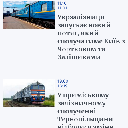
11.10
11:01
Укрзалізниця
запускає новий
потяг, який
сполучатиме Київ з
Чортковом та
Заліщиками
19.09
13:19
У приміському
залізничному
сполученні
Тернопільщини
відбулися зміни