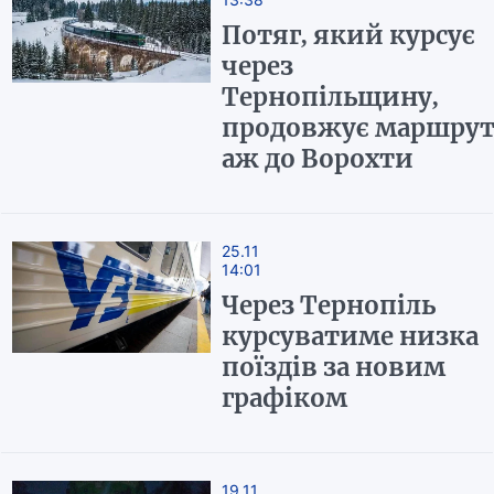
Потяг, який курсує
через
Тернопільщину,
продовжує маршру
аж до Ворохти
25.11
14:01
Через Тернопіль
курсуватиме низка
поїздів за новим
графіком
19.11