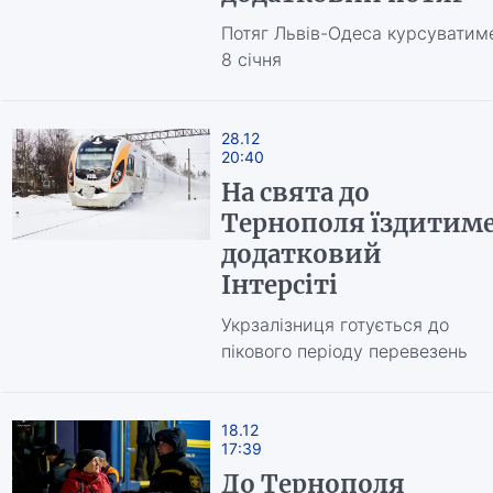
Потяг Львів-Одеса курсуватим
8 січня
28.12
20:40
На свята до
Тернополя їздитим
додатковий
Інтерсіті
Укрзалізниця готується до
пікового періоду перевезень
18.12
17:39
До Тернополя