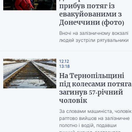
прибув потяг із
евакуйованими з
Донеччини (фото)
Вночі на залізничному вокзалі
людей зустріли рятувальники
12.12
13:18
На Тернопільщині
під колесами потяга
загинув 57-річний
чоловік
За словами машиніста, чоловік
раптово вийшов на залізничне
полотно і водій, подавши