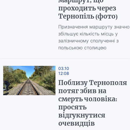
маршрут, що
проходить через
Тернопіль (фото)
Призначення маршруту значно
збільшує кількість місць у
залізничному сполученні з
польською столицею
03.10
12:08
Поблизу Тернополя
потяг збив на
смерть чоловіка:
просять
відгукнутися
очевидців