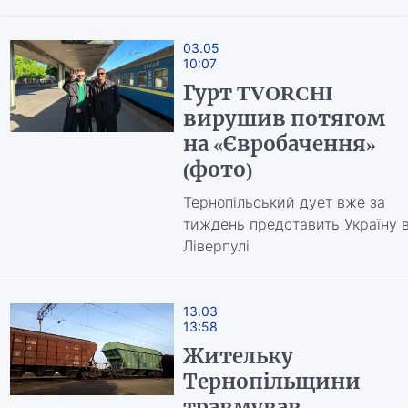
03.05
10:07
Гурт TVORCHI
вирушив потягом
на «Євробачення»
(фото)
Тернопільський дует вже за
тиждень представить Україну 
Ліверпулі
13.03
13:58
Жительку
Тернопільщини
травмував