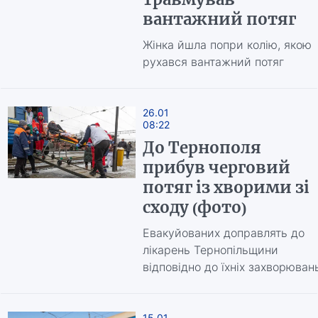
вантажний потяг
Жінка йшла попри колію, якою
рухався вантажний потяг
26.01
08:22
До Тернополя
прибув черговий
потяг із хворими зі
сходу (фото)
Евакуйованих доправлять до
лікарень Тернопільщини
відповідно до їхніх захворюван
15.01