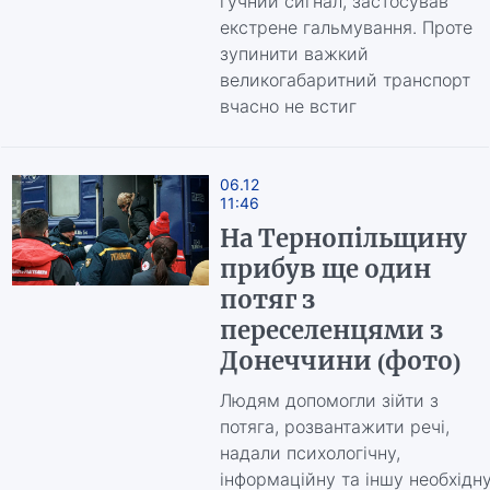
гучний сигнал, застосував
екстрене гальмування. Проте
зупинити важкий
великогабаритний транспорт
вчасно не встиг
06.12
11:46
На Тернопільщину
прибув ще один
потяг з
переселенцями з
Донеччини (фото)
Людям допомогли зійти з
потяга, розвантажити речі,
надали психологічну,
інформаційну та іншу необхідн