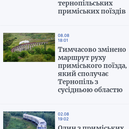
тернопільських
приміських поїздів
08.08
18:01
Тимчасово змінено
маршрут руху
приміського поїзда,
який сполучає
Тернопіль з
сусідньою областю
02.08
19:02
Один з приміських