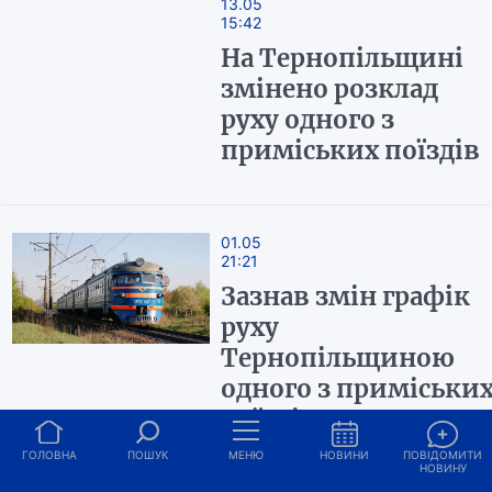
13.05
15:42
На Тернопільщині
змінено розклад
руху одного з
приміських поїздів
01.05
21:21
Зазнав змін графік
руху
Тернопільщиною
одного з приміськи
поїздів
ГОЛОВНА
ПОШУК
МЕНЮ
НОВИНИ
ПОВІДОМИТИ
НОВИНУ