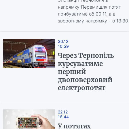
Зі станції Тернополя в
напрямку Перемишля потяг
прибуватиме об 00:11, а в
зворотному напрямку – о 13:30
30.12
10:59
Через Тернопіль
курсуватиме
перший
двоповерховий
електропотяг
22.12
16:44
У потягах