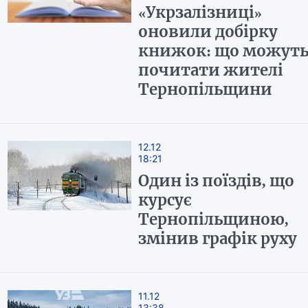
«Укрзалізниці»
оновили добірку
книжок: що можут
почитати жителі
Тернопільщини
12.12
18:21
Один із поїздів, що
курсує
Тернопільщиною,
змінив графік руху
11.12
13:38