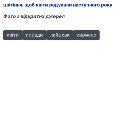
цвітіння, щоб квіти радували наступного року
Фото з відкритих джерел
квіти
поради
лайфхак
корисне