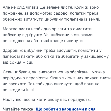
Але не слід чіпати ще зелене листя. Коли ж воно
пожовкне, за допомогою садової лопатки треба
обережно витягнути цибулину тюльпана із землі.
Мертве листя необхідно зрізати та очистити
цибулину від ґрунту. Усі цибулини з ознаками
пошкодження або гнилі краще викинути.
Здорові ж цибулини треба висушити, помістити у
паперові пакети або сітки та зберігати у захищеному
від сонця місці.
Стан цибулин, які знаходяться на зберіганні, можна
періодично перевіряти. Якщо якісь з них почали гнити
чи засихати, їх необхідно викинути, щоб вони не
пошкодили інші.
Наступної весни квіти знову вас порадують.
Читайте також:
Що робити з нарцисами після