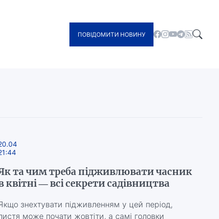
ПОВІДОМИТИ НОВИНУ
20.04
21:44
Як та чим треба підживлювати часник
в квітні — всі секрети садівництва
Якщо знехтувати підживленням у цей період,
листя може почати жовтіти, а самі головки