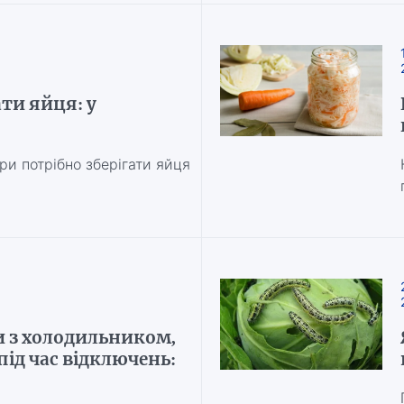
ти яйця: у
ури потрібно зберігати яйця
и з холодильником,
під час відключень: