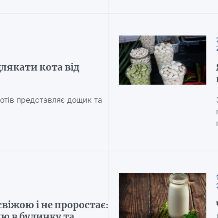
длякати кота від
отів представляє дощик та
віжою і не проростає:
лю в будинку та