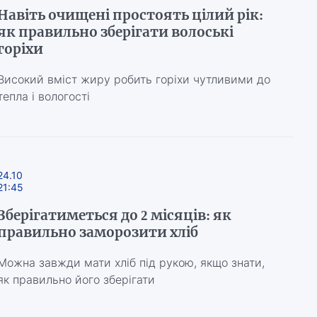
Навіть очищені простоять цілий рік:
як правильно зберігати волоські
горіхи
Високий вміст жиру робить горіхи чутливими до
тепла і вологості
24.10
21:45
Зберігатиметься до 2 місяців: як
правильно заморозити хліб
Можна завжди мати хліб під рукою, якщо знати,
як правильно його зберігати