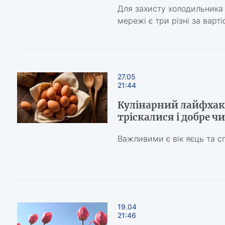
Для захисту холодильника 
мережі є три різні за варт
27.05
21:44
Кулінарний лайфхак,
тріскалися і добре ч
Важливими є вік яєць та сп
19.04
21:46