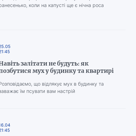
ранесенько, коли на капусті ще є нічна роса
25.05
21:45
Навіть залітати не будуть: як
позбутися мух у будинку та квартирі
Розповідаємо, що відлякує мух в будинку та
заважає їм псувати вам настрій
16.04
21:45