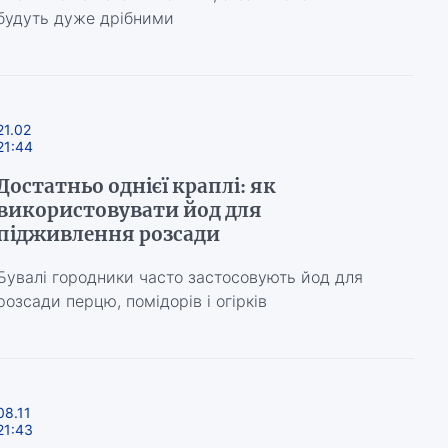
будуть дуже дрібними
21.02
21:44
Достатньо однієї краплі: як
використовувати йод для
підживлення розсади
Бувалі городники часто застосовують йод для
розсади перцю, помідорів і огірків
08.11
21:43