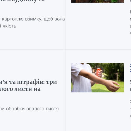
и картоплю взимку, щоб вона
і якість
в’я та штрафів: три
лого листя на
оби обробки опалого листя