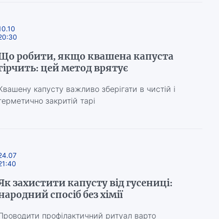
10.10
20:30
Що робити, якщо квашена капуста
гірчить: цей метод врятує
Квашену капусту важливо зберігати в чистій і
герметично закритій тарі
24.07
21:40
Як захистити капусту від гусениці:
народний спосіб без хімії
Проводити профілактичний ритуал варто