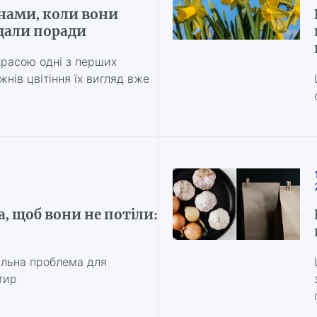
нами, коли вони
 дали поради
расою одні з перших
ижнів цвітіння їх вигляд вже
, щоб вони не потіли:
уальна проблема для
тир