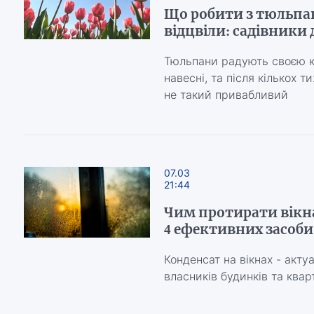
Що робити з тюльпа
відцвіли: садівники
Тюльпани радують своєю к
навесні, та після кількох т
не такий привабливий
07.03
21:44
Чим протирати вікна
4 ефективних засоби
Конденсат на вікнах - акт
власників будинків та квар