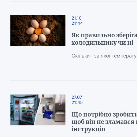
21.10
21:44
Як правильно зберіга
холодильнику чи ні
Скільки і за якої температ
27.07
21:45
Що потрібно зробит
щоб він не зламався 
інструкція