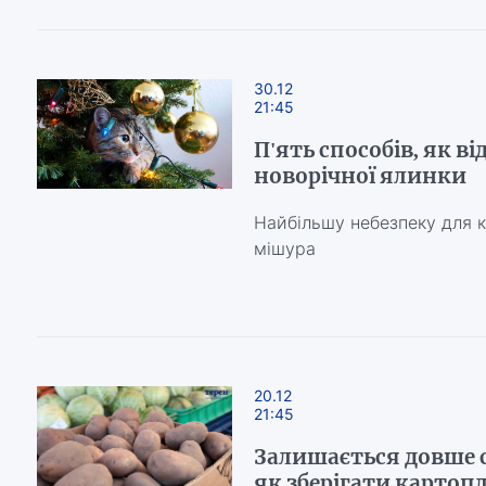
30.12
21:45
П'ять способів, як ві
новорічної ялинки
Найбільшу небезпеку для к
мішура
20.12
21:45
Залишається довше с
як зберігати картоп