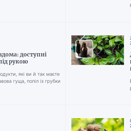
вдома: доступні
 під рукою
дукти, які ви й так маєте
вова гуща, попіл із грубки