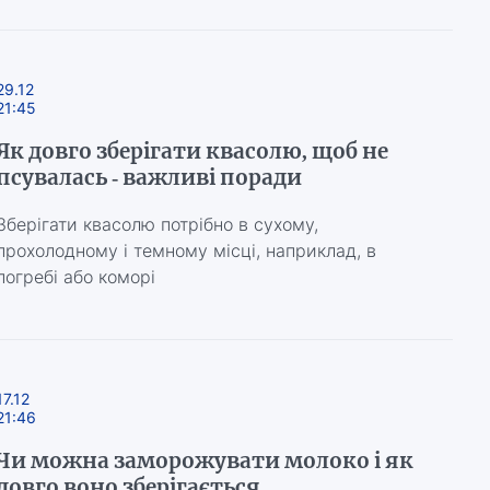
29.12
21:45
Як довго зберігати квасолю, щоб не
псувалась - важливі поради
Зберігати квасолю потрібно в сухому,
прохолодному і темному місці, наприклад, в
погребі або коморі
17.12
21:46
Чи можна заморожувати молоко і як
довго воно зберігається