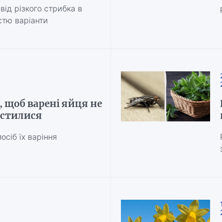
від різкого стрибка в
істю варіанти
 щоб варені яйця не
истилися
осіб їх варіння