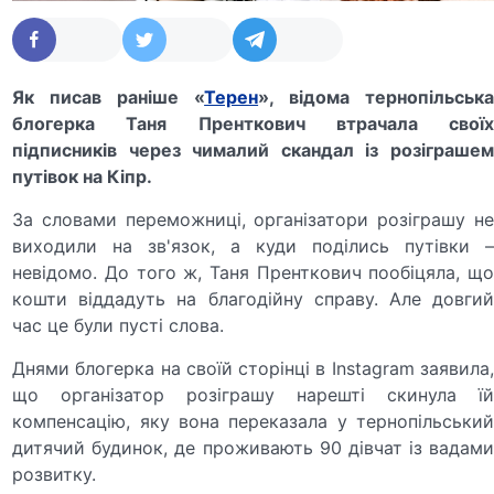
Як писав раніше «
Терен
», відома тернопільськ
блогерка Таня Пренткович втрачала своїх
підписників через чималий скандал із розіграшем
путівок на Кіпр.
За словами переможниці, організатори розіграшу не
виходили на зв'язок, а куди поділись путівки –
невідомо. До того ж, Таня Пренткович пообіцяла, що
кошти віддадуть на благодійну справу. Але довгий
час це були пусті слова.
Днями блогерка на своїй сторінці в Instagram заявила,
що організатор розіграшу нарешті скинула їй
компенсацію, яку вона переказала у тернопільський
дитячий будинок, де проживають 90 дівчат із вадами
розвитку.