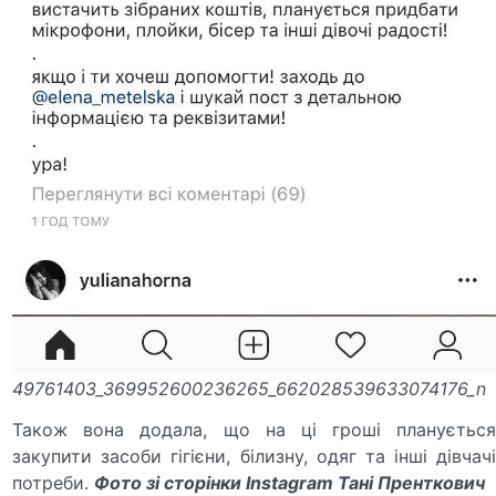
49761403_369952600236265_662028539633074176_n
Також вона додала, що на ці гроші планується
закупити засоби гігієни, білизну, одяг та інші дівчачі
потреби.
Фото зі сторінки Instagram Тані Пренткович