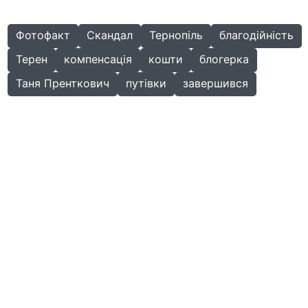
Фотофакт
Скандал
Тернопіль
благодійність
Терен
компенсація
кошти
блогерка
Таня Пренткович
путівки
завершився