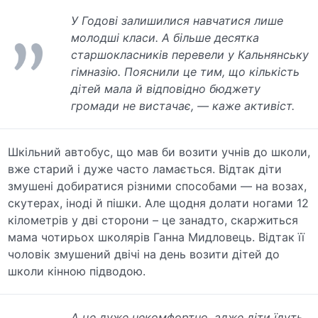
У Годові залишилися навчатися лише
молодші класи. А більше десятка
старшокласників перевели у Кальнянську
гімназію. Пояснили це тим, що кількість
дітей мала й відповідно бюджету
громади не вистачає, — каже активіст.
Шкільний автобус, що мав би возити учнів до школи,
вже старий і дуже часто ламається. Відтак діти
змушені добиратися різними способами — на возах,
скутерах, іноді й пішки. Але щодня долати ногами 12
кілометрів у дві сторони – це занадто, скаржиться
мама чотирьох школярів Ганна Мидловець. Відтак її
чоловік змушений двічі на день возити дітей до
школи кінною підводою.
А це дуже некомфортно, адже діти їдуть