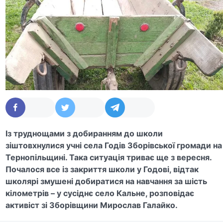
Із труднощами з добиранням до школи
зіштовхнулися учні села Годів Зборівської громади на
Тернопільщині. Така ситуація триває ще з вересня.
Почалося все із закриття школи у Годові, відтак
школярі змушені добиратися на навчання за шість
кілометрів – у сусіднє село Кальне, розповідає
активіст зі Зборівщини Мирослав Галайко.