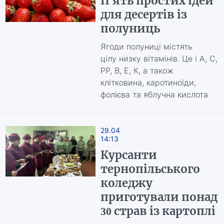
П'ять простих ідей
для десертів із
полуниць
Ягоди полуниці містять
цілу низку вітамінів. Це і А, С,
РР, В, Е, К, а також
клітковина, каротиноїди,
фолієва та яблучна кислота
29.04
14:13
Курсанти
тернопільського
коледжу
приготували понад
30 страв із картоплі