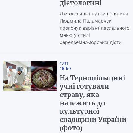
дієтологині
Дієтологиня і нутриціологиня
Людмила Паламарчук
пропонує варіант пасхального
меню у стилі
середземноморської дієти
17.11
16:50
На Тернопільщині
учні готували
страву, яка
належить до
культурної
спадщини України
(фото)