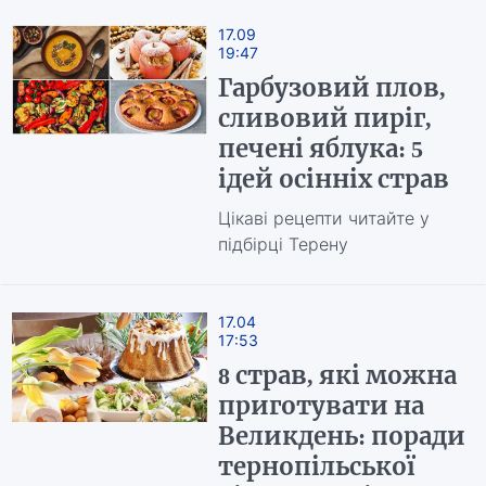
17.09
19:47
Гарбузовий плов,
сливовий пиріг,
печені яблука: 5
ідей осінніх страв
Цікаві рецепти читайте у
підбірці Терену
17.04
17:53
8 страв, які можна
приготувати на
Великдень: поради
тернопільської