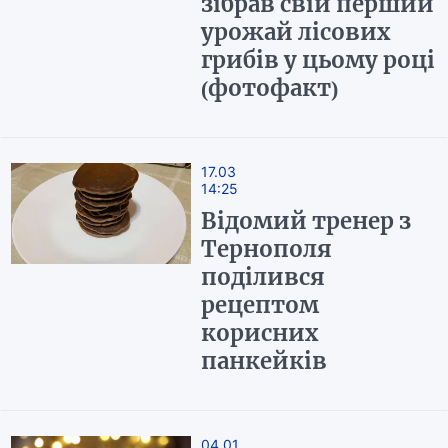
зібрав свій перший
урожай лісових
грибів у цьому році
(фотофакт)
17.03
14:25
Відомий тренер з
Тернополя
поділився
рецептом
корисних
панкейків
04.01