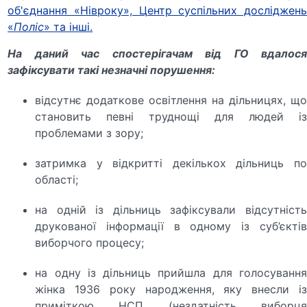
об'єднання «Нівроку», Центр суспільних досліджень
«
Поліс
» та інші.
На даний час спостерігачам від ГО вдалося
зафіксувати такі незначні порушення:
відсутнє додаткове освітлення на дільницях, що
становить певні труднощі для людей із
проблемами з зору;
затримка у відкритті декількох дільниць по
області;
на одній із дільниць зафіксували відсутність
друкованої інформації в одному із суб’єктів
виборчого процесу;
на одну із дільниць прийшла для голосування
жінка 1936 року народження, яку внесли із
приміткою НСП (нездатність виборця