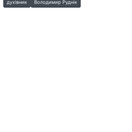
духівник
Володимир Руднік