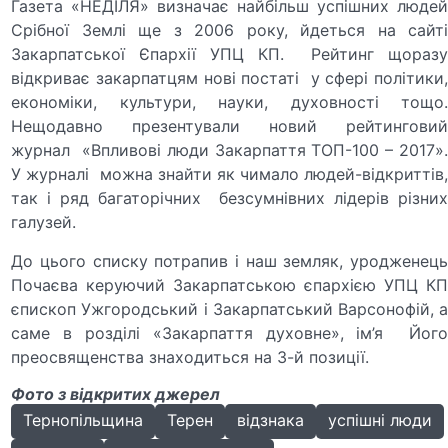
Газета «НЕДІЛЯ» визначає найбільш успішних людей
Срібної Землі ще з 2006 року, йдеться на сайті
Закарпатської Єпархії УПЦ КП. Рейтинг щоразу
відкриває закарпатцям нові постаті у сфері політики,
економіки, культури, науки, духовності тощо.
Нещодавно презентували новий рейтинговий
журнал «Впливові люди Закарпаття ТОП-100 – 2017».
У журналі можна знайти як чимало людей-відкриттів,
так і ряд багаторічних безсумнівних лідерів різних
галузей.
До цього списку потрапив і наш земляк, уродженець
Почаєва керуючий Закарпатською єпархією УПЦ КП
єпископ Ужгородський і Закарпатський Варсонофій, а
саме в розділі «Закарпаття духовне», ім’я Його
преосвященства знаходиться на 3-й позиції.
Фото з відкритих джерел
Тернопільщина
Терен
відзнака
успішні люди