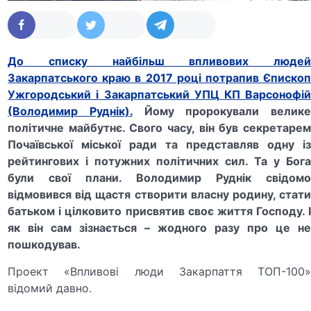
До списку найбільш впливових людей
Закарпатського краю в 2017 році потрапив Єпископ
Ужгородський і Закарпатський УПЦ КП Варсонофій
(Володимир Руднік).
Йому пророкували велик
політичне майбутнє. Свого часу, він був секретарем
Почаївської міської ради та представляв одну із
рейтингових і потужних політичних сил. Та у Бога
були свої плани. Володимир Руднік свідомо
відмовився від щастя створити власну родину, стати
батьком і цілковито присвятив своє життя Господу. І
як він сам зізнається – жодного разу про це не
пошкодував.
Проект «Впливові люди Закарпаття ТОП-100»
відомий давно.