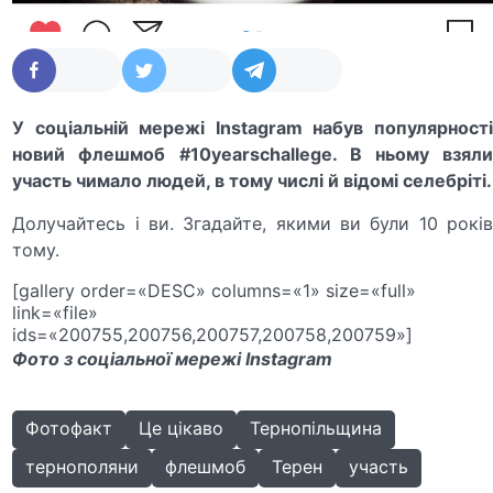
У соціальній мережі Instagram набув популярності
новий флешмоб #10yearschallege. В ньому взяли
участь чимало людей, в тому числі й відомі селебріті.
Долучайтесь і ви. Згадайте, якими ви були 10 років
тому.
[gallery order=«DESC» columns=«1» size=«full»
link=«file»
ids=«200755,200756,200757,200758,200759»]
Фото з соціальної мережі Instagram
Фотофакт
Це цікаво
Тернопільщина
тернополяни
флешмоб
Терен
участь