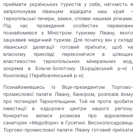
приймати українських туристів у себе, натомість я
запропонував ліванцям відвідати наш край –
тернопільські печери, замки, сплави нашими річками.
Під час проведення особистих перемовин
познайомився з Міністром туризму Лівану, якого
зацікавив медичний туризм. Для початку він у складі
ліванської делегації готовий приїхати, щоб на
власному прикладі переконатися в цілющих
властивостях тернопільських мінеральних вод,
зокрема в Більче-Золотому (Борщівський р-н) і
Конопківці (Теребовлянський р-н).
Познайомившись із Віце-президентом Торгово-
промислової палати Лівану, банкіром, розповів йому
про потенціал Тернопільщини. Той не проти зробити
інвестиції в оздоровчі центри нашого регіону.
Конкретно велася розмова про відновлення
санаторію «Медобори» в Гусятині. Високопосадовець
Торгово-промислової палати Лівану готовий приїхати