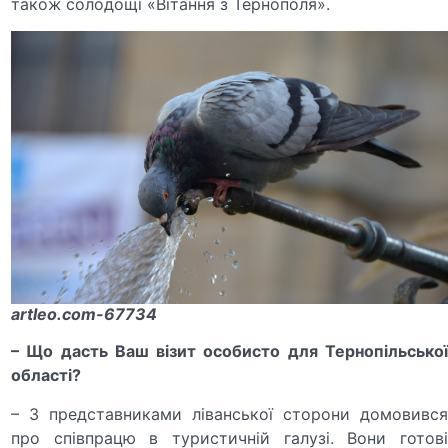
також солодощі «Вітання з Тернополя».
artleo.com-67734
– Що дасть Ваш візит особисто для Тернопільської
області
?
– З представниками ліванської сторони домовився
про співпрацю в туристичній галузі. Вони готові