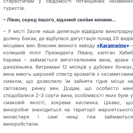
стереотипам у свідомості потенційних іноземних
туристів.
– Ліван, серед іншого, відомий своїми винами…
– У місті Захле наша делегація відвідала виноградну
долину Бекаа, де відбулася дегустація понад 20 видів
місцевих вин. Власник винного заводу
«Karamwine
»
колишній пілот Президента Лівану, капітан Хабиб
Карама – займається виготовленням вина, араки і
джеззіньяка. Витримані 12 місяців у дубових бочках,
вина мають широкий спектр ароматів з оксамитовим
смаком, що дозволило їм зайняти гідне місце на
світовому ринку вин. Додам, що особисто мені
сподобалися 2-3 сорти вина, особливості яких були у
смаковій якості, зокрема кислинка. Цікаво, що
виноробня знаходиться на території маронітського
монастиря і самі ченці теж займаються
виноробством.