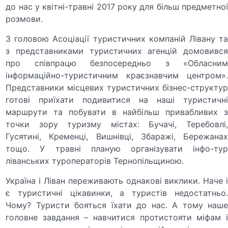
до нас у квітні-травні 2017 року для більш предметної
розмови.
З головою Асоціації туристичних компаній Лівану та
з представниками туристичних агенцій домовився
про співпрацю безпосередньо з «Обласним
інформаційно-туристичним краєзнавчим центром».
Представники місцевих туристичних бізнес-структур
готові приїхати подивитися на наші туристичні
маршрути та побувати в найбільш привабливих з
точки зору туризму містах: Бучачі, Теребовлі,
Гусятині, Кременці, Вишнівці, Збаражі, Бережанах
тощо. У травні планую організувати інфо-тур
ліванських туроператорів Тернопільщиною.
Україна і Ліван переживають однакові виклики. Наче і
є туристичні цікавинки, а туристів недостатньо.
Чому? Туристи бояться їхати до нас. А тому наше
головне завдання – навчитися протистояти міфам і