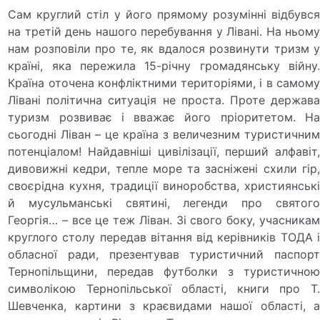
Сам круглий стіл у його прямому розумінні відбувся
на третій день нашого перебування у Лівані. На ньому
нам розповіли про те, як вдалося розвинути тризм у
країні, яка пережила 15-річну громадянську війну.
Країна оточена конфліктними територіями, і в самому
Лівані політична ситуація не проста. Проте держава
туризм розвиває і вважає його пріоритетом. На
сьогодні Ліван – це країна з величезним туристичним
потенціалом! Найдавніші цивілізації, перший алфавіт,
дивовижні кедри, тепле море та засніжені схили гір,
своєрідна кухня, традиції виноробства, християнські
й мусульманські святині, легенди про святого
Георгія… – все це теж Ліван. Зі свого боку, учасникам
круглого столу передав вітання від керівників ТОДА і
обласної ради, презентував туристичний паспорт
Тернопільщини, передав футболки з туристичною
символікою Тернопільської області, книги про Т.
Шевченка, картини з краєвидами нашої області, а