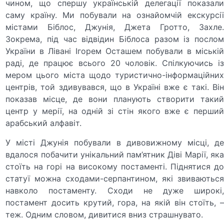
чином, що спершу українській делегації показали
саму країну. Ми побували на ознайомчій екскурсії
містами Біблос, Джунія, Джета Гротто, Захле.
Зокрема, під час відвідин Біблоса разом із послом
України в Лівані Ігорем Осташем побували в міській
раді, де працює всього 20 чоловік. Спілкуючись із
мером цього міста щодо туристично-інформаційних
центрів, той здивувався, що в Україні вже є такі. Він
показав місце, де вони планують створити такий
центр у мерії, на одній зі стін якого вже є перший
арабський алфавіт.
У місті Джунія побували в дивовижному місці, де
вдалося побачити унікальний пам’ятник Діві Марії, яка
стоїть на горі на високому постаменті. Піднятися до
статуї можна сходами-серпантином, які звиваються
навколо постаменту. Сходи не дуже широкі,
постамент досить крутий, гора, на якій він стоїть, –
теж. Одним словом, дивитися вниз страшнувато.