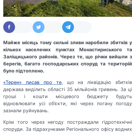
Майже місяць тому сильні зливи наробили збитків у
кількох населених пунктах Монастириського та
Заліщицького районів. Через те, що річки вийшли з
берегів, багато господарських споруд та територій
було підтоплено.
«Терен» писав про те
, що на ліквідацію збитків
держава виділить області 35 мільйонів гривень. За ці
гроші і кошти місцевого бюджету будуть
відновлювати усі об’єкти, які через погану погоду
зазнали руйнувань.
Крім того через негоду постраждали гідротехнічні
споруди. За підрахунками Регіонального офісу водних