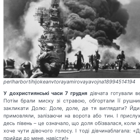
perlharbortihijokeanvtorayamirovayavojna18994514194
У дохристиянські часи 7 грудня
дівчата готували ве
Потім брали миску зі стравою, обгортали її рушн
закликати Долю: Доле, доле, де тя виглядати? Йди
примовляли, залізаючи на ворота або тин. І прислу
десь півень – це означало, що доля обізвалася, коли 
хоче чути дівочого голосу. І тоді дівчинаблагала: «Д
прийди до мене, навісти!»