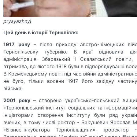
prysyazhnyj
Цей день в історії Тернопілля:
1917 року
– після приходу австро-німецьких війс
Тернопільську губернію. В краї відновила діял
адміністрація. Збаразький і Скалатський повіти,
втримала, до лютого 1918 були в підпорядкуванні вол
В Кременецькому повіті під час війни адміністративн
не було, тільки восени 1917 його західну частин
війська.
2001 року
– створено українсько-польський вищи
«Тернопільський інститут соціальних та інформаційних
Ініціаторами створення інституту були ряд украї
вчених, в тому числі ректор - Бакушевич Ярослав 
«Бізнес-інкубатора Тернопільщини», проректор 
Всеволодівна, ректор Жешівської вищої школи бізне