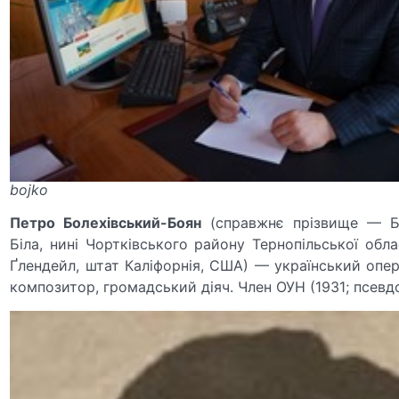
bojko
Петро Болехівський-Боян
(справжнє прізвище — Бо
Біла, нині Чортківського району Тернопільської обла
Ґлендейл, штат Каліфорнія, США) — український опер
композитор, громадський діяч. Член ОУН (1931; псевд