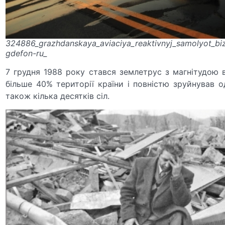
324886_grazhdanskaya_aviaciya_reaktivnyj_samolyot_
gdefon-ru_
7 грудня 1988 року стався землетрус з магнітудою в
більше 40% території країни і повністю зруйнував од
також кілька десятків сіл.