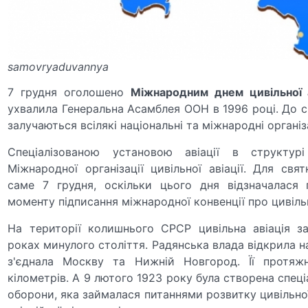
samovryaduvannya
7 грудня оголошено
Міжнародним днем цивільної а
ухвалила Генеральна Асамблея ООН в 1996 році. До с
залучаються всілякі національні та міжнародні організа
Спеціалізованою установою авіації в структ
Міжнародної організації цивільної авіації. Для свя
саме 7 грудня, оскільки цього дня відзначалася 
моменту підписання міжнародної конвенції про цивільн
На території колишнього СРСР цивільна авіація з
роках минулого століття. Радянська влада відкрила н
з'єднала Москву та Нижній Новгород. Її протяж
кілометрів. А 9 лютого 1923 року була створена спеці
оборони, яка займалася питаннями розвитку цивільної