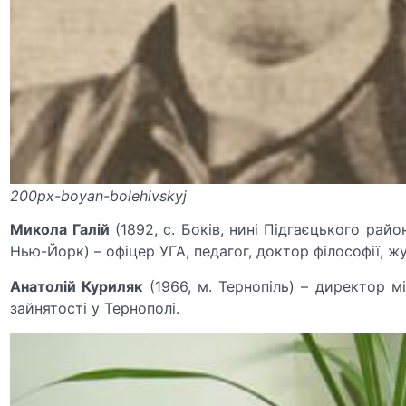
200px-boyan-bolehivskyj
Микола Галій
(1892, с. Боків, нині Підгаєцького райо
Нью-Йорк) – офіцер УГА, педагог, доктор філософії, ж
Анатолій Куриляк
(1966, м. Тернопіль) – директор м
зайнятості у Тернополі.