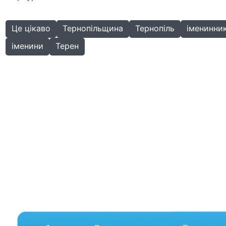
Це цікаво
Тернопільщина
Тернопіль
іменинни
іменини
Терен