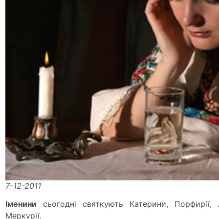
7-12-2011
Іменини
сьогодні святкують Катерини, Порфирії,
Меркурії.