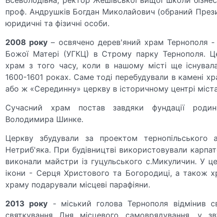
проф. Андрушків Богдан Миколайович (обраний Презид
юридичні та фізичні особи.
2008 року
– освячено дерев'яний храм Тернополя -
Божої Матері (УГКЦ) в Строму парку Тернополя. Ц
храм з того часу, коли в нашому місті ще існувал
1600-1601 роках. Саме тоді перебудували в камені х
або ж «Серединну» церкву в історичному центрі міста
Сучасний храм постав завдяки фундації роди
Володимира Шинке.
Церкву збудували за проектом тернопільського 
Нетриб'яка. При будівництві використовували карпат
виконали майстри із гуцульського с.Микуличин. У це
ікони - Серця Христового та Богородиці, а також хр
храму подарували місцеві парафіяни.
2013 року
- міський голова Тернополя відмінив с
святкування Дня місцевого самоврядування, у зв’