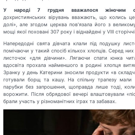
У народі 7 грудня вважалося жіночим с
дохристиянських вірувань вважають, що колись це
долі», але згодом церква пов'язала його з велико
мощі якої поховані 307 року і віднайдені у VІІІ сторіччі
Напередодні свята дівчата клали під подушку лист
помічаючи у такий спосіб кількох хлопців. Серед них
листочок «для дівчини». Лягаючи спати юнка чит
вдосвіта прохала найменшого в родині хлопця витяг
Зранку у день Катерини зносили продукти «в складчи
готували борщ та кашу. На спільну трапезу мали 
парубки без запрошення, щоправда лише тоді, коли
ворожити. Після обрядової вечері влаштовували «піс
брали участь у різноманітних іграх та забавах.