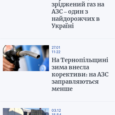
зріджений газ на
АЗС – один з
найдорожчих в
Україні
27.01
11:22
На Тернопільщині
зима внесла
корективи: на АЗС
заправляються
менше
03.12
15:54