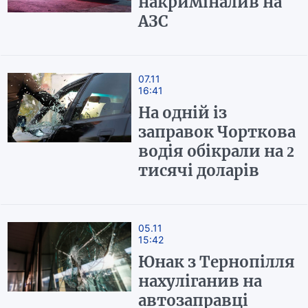
накриміналив на
АЗС
07.11
16:41
На одній із
заправок Чорткова
водія обікрали на 2
тисячі доларів
05.11
15:42
Юнак з Тернопілля
нахуліганив на
автозаправці