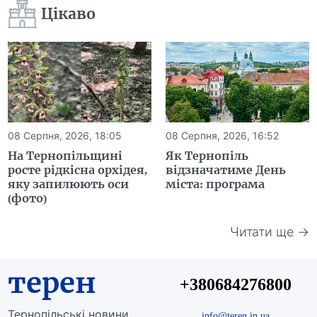
Цікаво
08 Серпня, 2026, 18:05
08 Серпня, 2026, 16:52
На Тернопільщині
Як Тернопіль
росте рідкісна орхідея,
відзначатиме День
яку запилюють оси
міста: програма
(фото)
Читати ще →
терен
+380684276800
Тернопільські новини
info@teren.in.ua