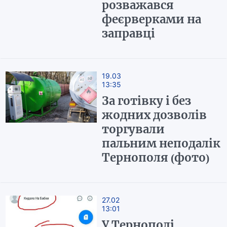
розважався
феєрверками на
заправці
19.03
13:35
За готівку і без
жодних дозволів
торгували
пальним неподалік
Тернополя (фото)
27.02
13:01
У Тернополі