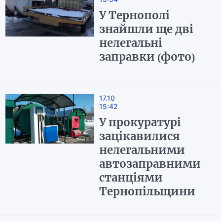
У Тернополі
знайшли ще дві
нелегальні
заправки (фото)
17.10
15:42
У прокуратурі
зацікавилися
нелегальними
автозаправними
станціями
Тернопільщини