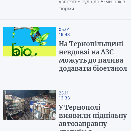
«світять» суд і до 8-ми років
тюрми.
05.01
16:43
На Тернопільщині
невдовзі на АЗС
можуть до палива
додавати біоетанол
23.11
13:33
У Тернополі
виявили підпільну
автозаправну