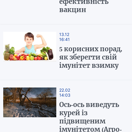
ефективність
вакцин
13.12
16:41
5 корисних порад,
як зберегти свій
імунітет взимку
22.02
14:03
Ось-ось виведуть
курей із
підвищеним
імунітетом (Агро-