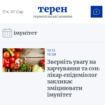
терен
П'я, 07 Сер
тернопільські новини
імунітет
10.12
15:39
Зверніть увагу на
харчування та сон:
лікар-епідеміолог
закликає
зміцнювати
імунітет