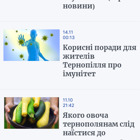
новини)
14.11
00:13
Корисні поради для
жителів
Тернопілля про
імунітет
11.10
21:42
Якого овоча
тернополянам слід
наїстися до