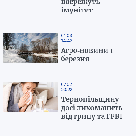
вбережуть
імунітет
01.03
14:42
Агро-новини 1
березня
07.02
20:22
Тернопільщину
досі лихоманить
від грипу та ГРВІ