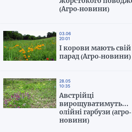
жорстокого поводж
(Агро-новини)
03.06
20:01
І корови мають свій
парад (Агро-новини)
28.05
10:35
Австрійці
вирощуватимуть…
олійні гарбузи (агро-
новини)