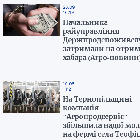
26.09
16:19
Начальника
райуправління
Держпродспоживсл
затримали на отрим
хабара (Агро-новини
19.08
11:21
На Тернопільщині
компанія
"Агропродсервіс"
збільшила надої мо
на фермі села Теофі