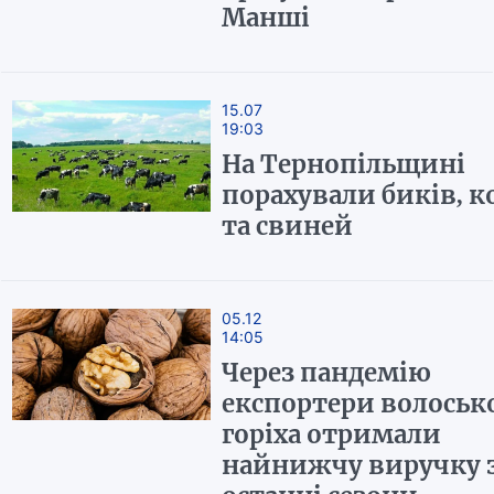
Манші
15.07
19:03
На Тернопільщині
порахували биків, к
та свиней
05.12
14:05
Через пандемію
експортери волоськ
горіха отримали
найнижчу виручку 