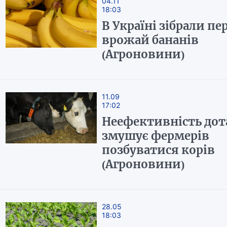
04.11
18:03
В Україні зібрали п
врожай бананів
(Агроновини)
11.09
17:02
Неефективність дот
змушує фермерів
позбуватися корів
(Агроновини)
28.05
18:03