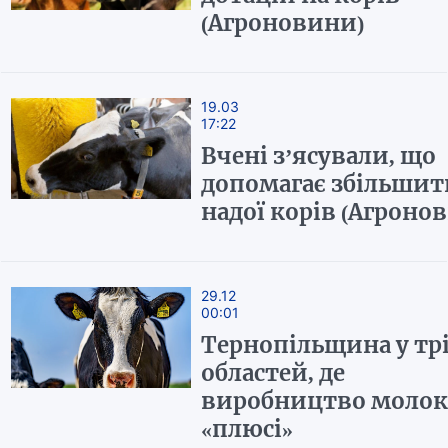
(Агроновини)
19.03
17:22
Вчені з’ясували, що
допомагає збільшит
надої корів (Агроно
29.12
00:01
Тернопільщина у тр
областей, де
виробництво молок
«плюсі»