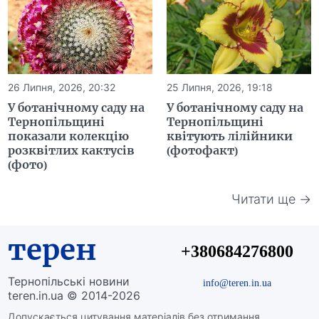
26 Липня, 2026, 20:32
25 Липня, 2026, 19:18
У ботанічному саду на
У ботанічному саду на
Тернопільщині
Тернопільщині
показали колекцію
квітують лілійники
розквітлих кактусів
(фотофакт)
(фото)
Читати ще →
терен
+380684276800
Тернопільські новини
info@teren.in.ua
teren.in.ua © 2014-2026
Допускається цитування матеріалів без отримання