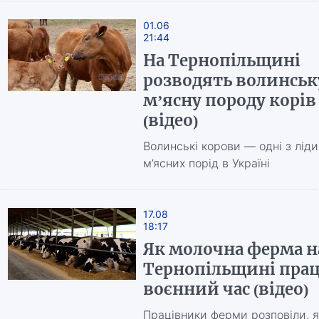
01.06
21:44
На Тернопільщині
розводять волинськ
м’ясну породу корів
(відео)
Волинські корови — одні з лід
м’ясних порід в Україні
17.08
18:17
Як молочна ферма н
Тернопільщині прац
воєнний час (відео)
Працівники ферми розповіли, 