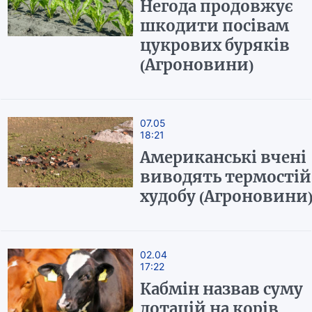
Негода продовжує
шкодити посівам
цукрових буряків
(Агроновини)
07.05
18:21
Американські вчені
виводять термостій
худобу (Агроновини
02.04
17:22
Кабмін назвав суму
дотацій на корів