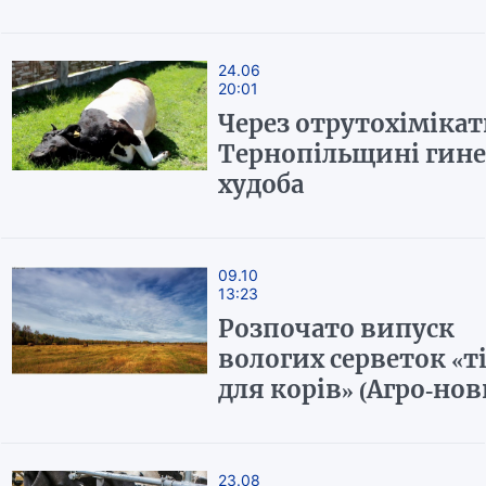
24.06
20:01
Через отрутохімікат
Тернопільщині гине
худоба
09.10
13:23
Розпочато випуск
вологих серветок «т
для корів» (Агро-но
23.08