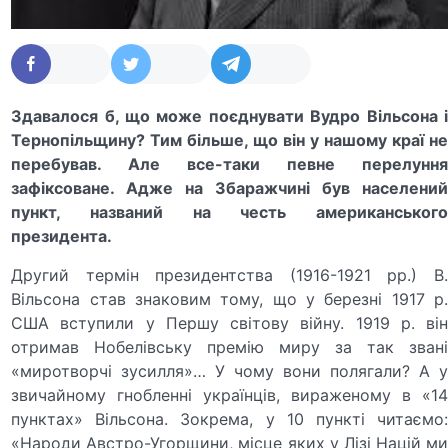
Здавалося б, що може поєднувати Вудро Вільсона і
Тернопільщину? Тим більше, що він у нашому краї не
перебував. Але все-таки певне перелуння
зафіксоване. Адже на Збаражчині був населений
пункт, названий на честь американського
президента.
Другий термін президентства (1916-1921 рр.) В.
Вільсона став знаковим тому, що у березні 1917 р.
США вступили у Першу світову війну. 1919 р. він
отримав Нобелівську премію миру за так звані
«миротворчі зусилля»… У чому вони полягали? А у
звичайному гнобленні українців, вираженому в «14
пунктах» Вільсона. Зокрема, у 10 пункті читаємо:
«Народи Австро-Угорщини, місце яких у Лізі Націй ми