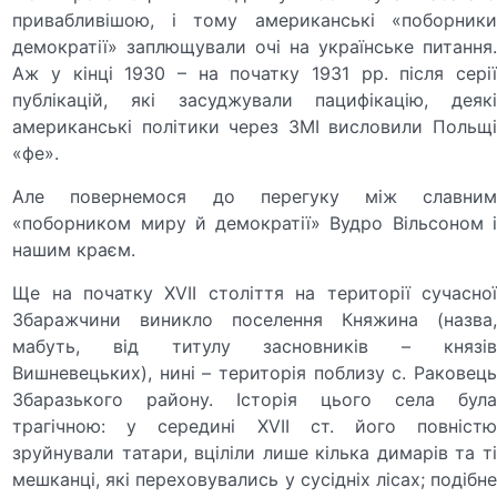
привабливішою, і тому американські «поборники
демократії» заплющували очі на українське питання.
Аж у кінці 1930 – на початку 1931 рр. після серії
публікацій, які засуджували пацифікацію, деякі
американські політики через ЗМІ висловили Польщі
«фе».
Але повернемося до перегуку між славним
«поборником миру й демократії» Вудро Вільсоном і
нашим краєм.
Ще на початку XVII століття на території сучасної
Збаражчини виникло поселення Княжина (назва,
мабуть, від титулу засновників – князів
Вишневецьких), нині – територія поблизу с. Раковець
Збаразького району. Історія цього села була
трагічною: у середині XVII ст. його повністю
зруйнували татари, вціліли лише кілька димарів та ті
мешканці, які переховувались у сусідніх лісах; подібне