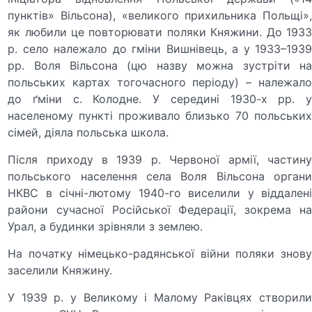
пунктів» Вільсона), «великого прихильника Польщі»,
як любили це повторювати поляки Княжини. До 1933
р. село належало до гміни Вишнівець, а у 1933–1939
рр. Воля Вільсона (цю назву можна зустріти на
польських картах тогочасного періоду) – належало
до ґміни с. Колодне. У середині 1930-х рр. у
населеному пункті проживало близько 70 польських
сімей, діяла польська школа.
Після приходу в 1939 р. Червоної армії, частину
польського населення села Воля Вільсона органи
НКВС в січні-лютому 1940-го виселили у віддалені
райони сучасної Російської Федерації, зокрема на
Урал, а будинки зрівняли з землею.
На початку німецько-радянської війни поляки знову
заселили Княжину.
У 1939 р. у Великому і Малому Раківцях створили