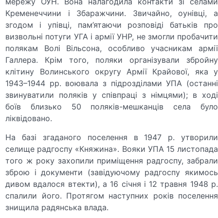
мережу ОУН. Вона налагодила контакти зі селами
Кременеччини і Збаражчини. Звичайно, оунівці, а
згодом і упівці, пам’ятаючи розповіді батьків про
визвольні потуги УГА і армії УНР, не змогли пробачити
полякам Волі Вільсона, особливо учасникам армії
Галлера. Крім того, поляки організували збройну
клітину Волинського округу Армії Крайової, яка у
1943–1944 рр. воювала з підрозділами УПА (останні
звинуватили поляків у співпраці з німцями); в ході
боїв близько 50 поляків-мешканців села було
ліквідовано.
На базі згаданого поселення в 1947 р. утворили
селище радгоспу «Княжина». Вояки УПА 15 листопада
того ж року захопили приміщення радгоспу, забрали
зброю і документи (завідуючому радгоспу якимось
дивом вдалося втекти), а 16 січня і 12 травня 1948 р.
спалили його. Протягом наступних років поселення
знищила радянська влада.