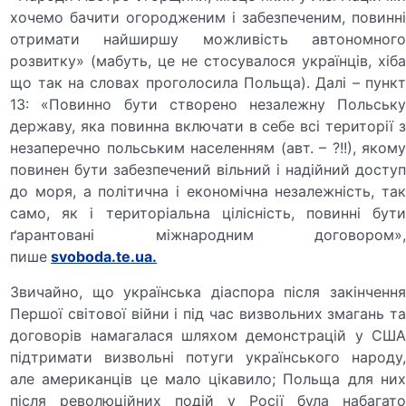
хочемо бачити огородженим і забезпеченим, повинні
отримати найширшу можливість автономного
розвитку» (мабуть, це не стосувалося українців, хіба
що так на словах проголосила Польща). Далі – пункт
13: «Повинно бути створено незалежну Польську
державу, яка повинна включати в себе всі території з
незаперечно польським населенням (авт. – ?!!), якому
повинен бути забезпечений вільний і надійний доступ
до моря, а політична і економічна незалежність, так
само, як і територіальна цілісність, повинні бути
ґарантовані міжнародним договором»,
пише
svoboda.te.ua.
Звичайно, що українська діаспора після закінчення
Першої світової війни і під час визвольних змагань та
договорів намагалася шляхом демонстрацій у США
підтримати визвольні потуги українського народу,
але американців це мало цікавило; Польща для них
після революційних подій у Росії була набагато