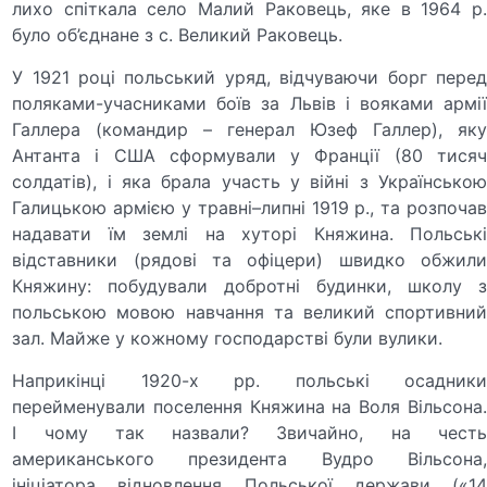
лихо спіткала село Малий Раковець, яке в 1964 р.
було об’єднане з с. Великий Раковець.
У 1921 році польський уряд, відчуваючи борг перед
поляками-учасниками боїв за Львів і вояками армії
Галлера (командир – генерал Юзеф Галлер), яку
Антанта і США сформували у Франції (80 тисяч
солдатів), і яка брала участь у війні з Українською
Галицькою армією у травні–липні 1919 р., та розпочав
надавати їм землі на хуторі Княжина. Польські
відставники (рядові та офіцери) швидко обжили
Княжину: побудували добротні будинки, школу з
польською мовою навчання та великий спортивний
зал. Майже у кожному господарстві були вулики.
Наприкінці 1920-х рр. польські осадники
перейменували поселення Княжина на Воля Вільсона.
І чому так назвали? Звичайно, на честь
американського президента Вудро Вільсона,
ініціатора відновлення Польської держави («14