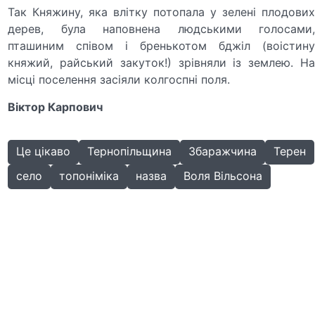
Так Княжину, яка влітку потопала у зелені плодових
дерев, була наповнена людськими голосами,
пташиним співом і бренькотом бджіл (воістину
княжий, райський закуток!) зрівняли із землею. На
місці поселення засіяли колгоспні поля.
Віктор Карпович
Це цікаво
Тернопільщина
Збаражчина
Терен
село
топоніміка
назва
Воля Вільсона