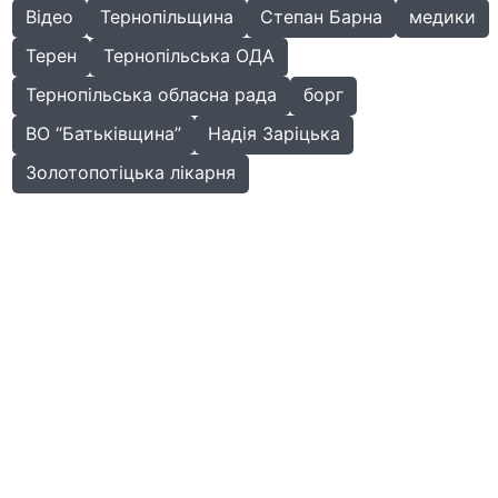
Відео
Тернопільщина
Степан Барна
медики
Терен
Тернопільська ОДА
Тернопільська обласна рада
борг
ВО “Батьківщина”
Надія Заріцька
Золотопотіцька лікарня