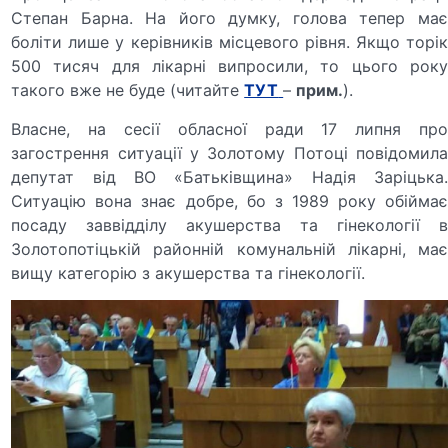
Степан Барна. На його думку, голова тепер має
боліти лише у керівників місцевого рівня. Якщо торік
500 тисяч для лікарні випросили, то цього року
такого вже не буде (читайте
ТУТ
–
прим.
).
Власне, на сесії обласної ради 17 липня про
загострення ситуації у Золотому Потоці повідомила
депутат від ВО «Батьківщина» Надія Заріцька.
Ситуацію вона знає добре, бо з 1989 року обіймає
посаду заввідділу акушерства та гінекології в
Золотопотіцькій районній комунальній лікарні, має
вищу категорію з акушерства та гінекології.