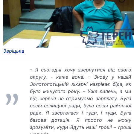
Заріцька
- Я сьогодні хочу звернутися від свого
округу, - каже вона. – Знову у нашій
Золотопотіцькій лікарні назріває біда, як
було минулого року. – Уже липень, а ми
від червня не отримуємо зарплату. Була
сесія селищної ради, була сесія районної
ради. Я зверталася і туди, і туди. Була
базова дотація. Я просто не можу
зрозуміти, куди йдуть наші гроші – гроші