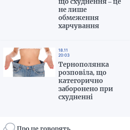
що схуднення – це
не лише
обмеження
харчування
18.11
20:03
Тернополянка
розповіла, що
категорично
заборонено при
схудненні
Про це говорять