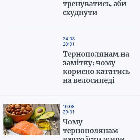
тренуватись, аби
схуднути
24.08
20:01
Тернополянам на
замітку: чому
корисно кататись
на велосипеді
10.08
20:01
Чому
тернополянам
варто їсти жири