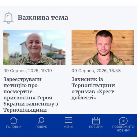
Важлива тема
09 Серпня, 2026, 19:19
09 Серпня, 2026, 16:53
Зареєстрували
Захисник із
петицію про
Тернопільщини
посмертне
отримав «Хрест
присвоєння Героя
доблесті»
України захиснику з
Тернопільщини
Читати ще →
ГОЛОВНА
ПОШУК
МЕНЮ
НОВИНИ
ПОВІДОМИТИ
НОВИНУ