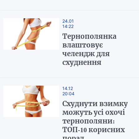
24.01
14:22
Тернополянка
влаштовує
челендж для
схуднення
14.12
20:04
Схуднути взимку
можуть усі охочі
тернополяни:
ТОП-10 корисних
порад