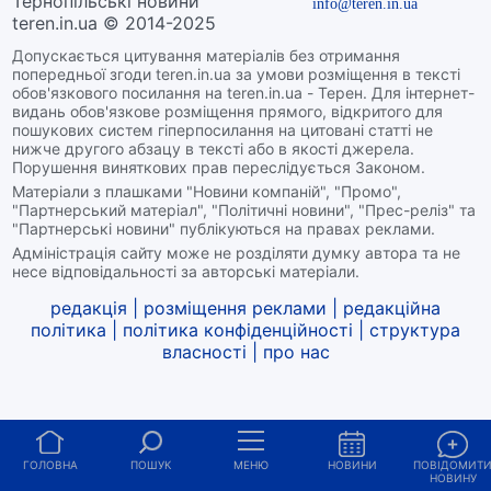
Тернопільські новини
info@teren.in.ua
teren.in.ua © 2014-2025
Допускається цитування матеріалів без отримання
попередньої згоди teren.in.ua за умови розміщення в тексті
обов'язкового посилання на teren.in.ua - Терен. Для інтернет-
видань обов'язкове розміщення прямого, відкритого для
пошукових систем гіперпосилання на цитовані статті не
нижче другого абзацу в тексті або в якості джерела.
Порушення виняткових прав переслідується Законом.
Матеріали з плашками "Новини компаній", "Промо",
"Партнерський матеріал", "Політичні новини", "Прес-реліз" та
"Партнерські новини" публікуються на правах реклами.
Адміністрація сайту може не розділяти думку автора та не
несе відповідальності за авторські матеріали.
редакція
|
розміщення реклами
|
редакційна
політика
|
політика конфіденційності
|
структура
власності
|
про нас
ГОЛОВНА
ПОШУК
МЕНЮ
НОВИНИ
ПОВІДОМИТ
НОВИНУ