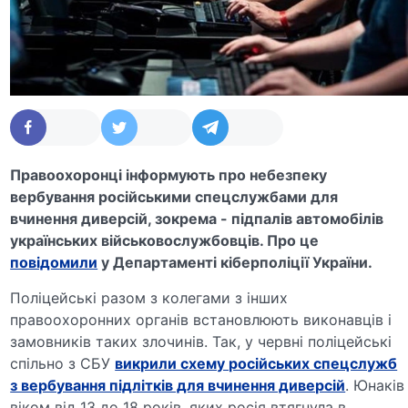
Правоохоронці інформують про небезпеку
вербування російськими спецслужбами для
вчинення диверсій, зокрема - підпалів автомобілів
українських військовослужбовців. Про це
повідомили
у Департаменті кіберполіції України.
Поліцейські разом з колегами з інших
правоохоронних органів встановлюють виконавців і
замовників таких злочинів. Так, у червні поліцейські
спільно з СБУ
викрили схему російських спецслужб
з вербування підлітків для вчинення диверсій
. Юнаків
віком від 13 до 18 років, яких росія втягнула в