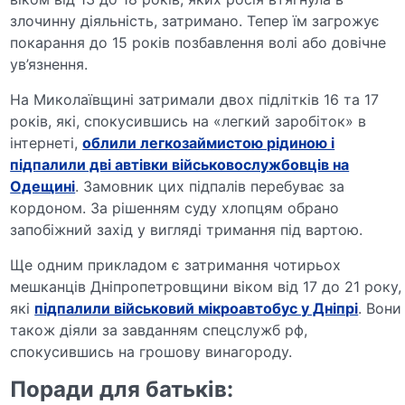
злочинну діяльність, затримано. Тепер їм загрожує
покарання до 15 років позбавлення волі або довічне
ув’язнення.
На Миколаївщині затримали двох підлітків 16 та 17
років, які, спокусившись на «легкий заробіток» в
інтернеті,
облили легкозаймистою рідиною і
підпалили дві автівки військовослужбовців на
Одещині
. Замовник цих підпалів перебуває за
кордоном. За рішенням суду хлопцям обрано
запобіжний захід у вигляді тримання під вартою.
Ще одним прикладом є затримання чотирьох
мешканців Дніпропетровщини віком від 17 до 21 року,
які
підпалили військовий мікроавтобус у Дніпрі
. Вони
також діяли за завданням спецслужб рф,
спокусившись на грошову винагороду.
Поради для батьків: