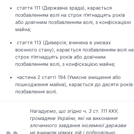
стаття 111 (Державна зрада), карається
позбавленням волі на строк п’ятнадцять років
або довічним позбавленням волі, з конфіскацією
майна;
стаття 113 (Диверсія, вчинена в умовах
воєнного стану), карається позбавленням волі на
строк п’ятнадцять років або довічним
позбавленням волі, з конфіскацією майна;
частина 2 статті 194 (Умисне знищення або
пошкодження майна), карається до десяти років
позбавлення волі.
Нагадуємо, що згідно ч. 3 ст. 111 ККУ,
громадяни України, які на виконання
злочинного завдання іноземної держави
не вчинили ніяких дій і добровільно