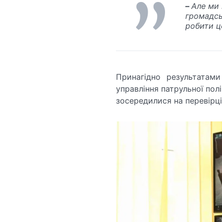
–
Але ми 
громадсь
робити ц
Принагідно результатами
управління патрульної полі
зосередилися на перевірц