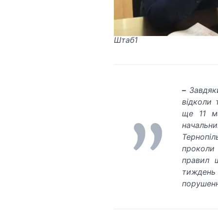
Штаб1
–
Завдяки
відколи 
ще 11 м
начальни
Тернопіл
проколи
правил 
тиждень
порушенн