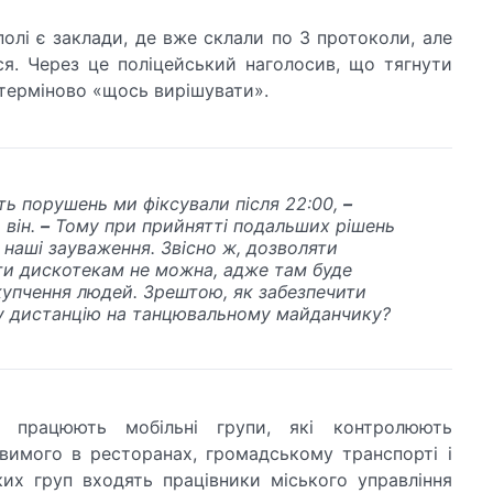
олі є заклади, де вже склали по 3 протоколи, але
ся. Через це поліцейський наголосив, що тягнути
 терміново «щось вирішувати».
ть порушень ми фіксували після 22:00,
–
 він.
–
Тому при прийнятті подальших рішень
 наші зауваження. Звісно ж, дозволяти
и дискотекам не можна, адже там буде
купчення людей. Зрештою, як забезпечити
у дистанцію на танцювальному майданчику?
і працюють мобільні групи, які контролюють
вимого в ресторанах, громадському транспорті і
их груп входять працівники міського управління