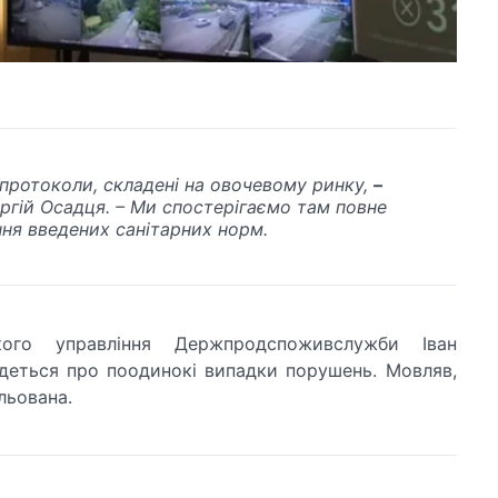
 протоколи, складені на овочевому ринку,
–
ргій Осадця. – Ми спостерігаємо там повне
ння введених санітарних норм.
кого управління Держпродспоживслужби Іван
деться про поодинокі випадки порушень. Мовляв,
льована.