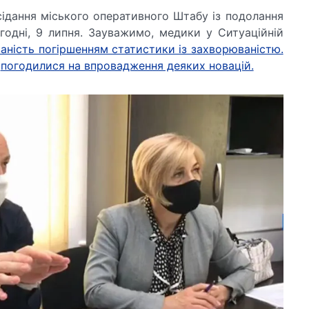
сідання міського оперативного Штабу із подолання
огодні, 9 липня. Зауважимо, медики у Ситуаційній
аність погіршенням статистики із захворюваністю.
и
погодилися на впровадження деяких новацій.