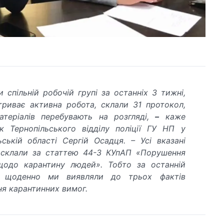
 спільній робочій групі за останніх 3 тижні,
триває активна робота, склали 31 протокол,
атеріалів перебувають на розгляді,
–
каже
к Тернопільського відділу поліції ГУ НП у
ьській області Сергій Осадця. – Усі вказані
 склали за статтею 44-3 КУпАП «Порушення
щодо карантину людей». Тобто за останній
 щоденно ми виявляли до трьох фактів
я карантинних вимог.