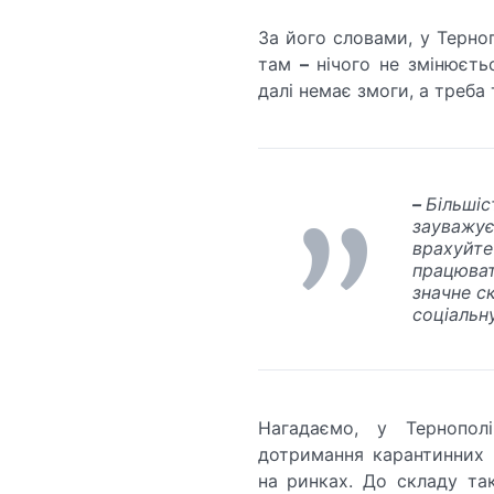
За його словами, у Терноп
там
–
нічого не змінюєть
далі немає змоги, а треба
–
Більшіс
зауважує
врахуйте
працюват
значне с
соціальн
Нагадаємо, у Тернопол
дотримання карантинних 
на ринках. До складу так