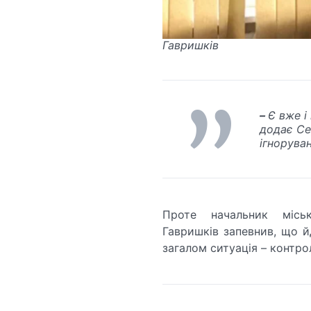
Гавришків
–
Є вже і
додає Се
ігнорува
Проте начальник місь
Гавришків запевнив, що й
загалом ситуація – контро